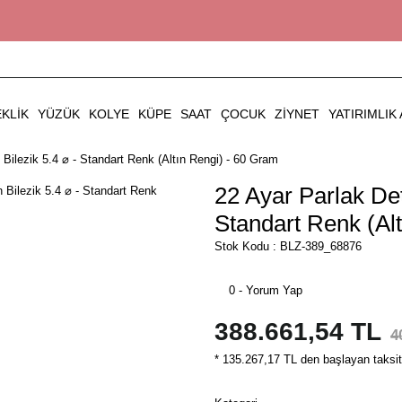
EKLIK
YÜZÜK
KOLYE
KÜPE
SAAT
ÇOCUK
ZIYNET
YATIRIMLIK 
 Bilezik 5.4 ⌀ - Standart Renk (Altın Rengi) - 60 Gram
22 Ayar Parlak Det
Standart Renk (Al
Stok Kodu : BLZ-389_68876
0 - Yorum Yap
388.661,54 TL
4
* 135.267,17 TL den başlayan taksitl