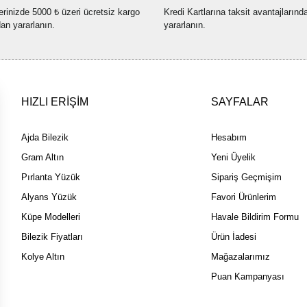
erinizde 5000 ₺ üzeri ücretsiz kargo
Kredi Kartlarına taksit avantajlarınd
Bu ürüne benzer farklı alternatif
dan yararlanın.
yararlanın.
HIZLI ERİŞİM
SAYFALAR
Ajda Bilezik
Hesabım
Gram Altın
Yeni Üyelik
Pırlanta Yüzük
Sipariş Geçmişim
Alyans Yüzük
Favori Ürünlerim
Küpe Modelleri
Havale Bildirim Formu
Bilezik Fiyatları
Ürün İadesi
Kolye Altın
Mağazalarımız
Puan Kampanyası