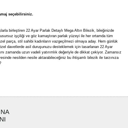
maj seçebilirsiniz.
rla birleştiren 22 Ayar Parlak Detaylı Mega Altın Bilezik, bileğinizde
 Kusursuz işçiliği ve göz kamaştıran parlak yüzeyi ile her ortamda tüm
özel parça, stil sahibi kadınların vazgeçilmezi olmaya aday. Hem günlük
zel davetlerde asil duruşunuzu desteklemek için tasarlanan 22 Ayar
aynı zamanda uzun vadeli yatırımlık değeriyle de dikkat çekiyor. Zamansız
esinde nesilden nesile aktarabileceğiniz bu ihtişamlı bilezik ile tarzınıza
?
rün açıklamalarında ve diğer konularda yetersiz gördüğünüz noktaları öneri
bilirsiniz.
Bu ürüne ilk yorumu siz yapın!
r ederiz.
ya görüntülenemiyor.
Yorum Yaz
INA
ler bulunuyor.
NI
uyor.
a pahalı.