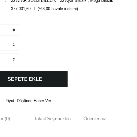
22 AYAR SOLIS BİLEZİK
,
22 Ayar Bilezik
,
Mega Bilezik
377.001,69 TL (%3,00 havale indirimi)
SEPETE EKLE
Fiyatı Düşünce Haber Ver
r (0)
Taksit Seçenekleri
Önerileriniz