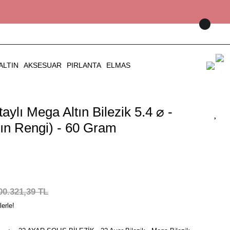
ALTIN
AKSESUAR
PIRLANTA
ELMAS
aylı Mega Altın Bilezik 5.4 ⌀ -
tın Rengi) - 60 Gram
00.321,39 TL
erle!