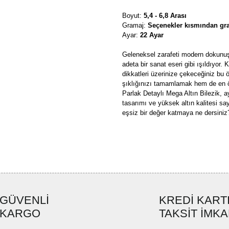
Boyut:
5,4 - 6,8 Arası
Gramaj:
Seçenekler kısmından gra
Ayar:
22 Ayar
Geleneksel zarafeti modern dokunuşla
adeta bir sanat eseri gibi ışıldıyor.
dikkatleri üzerinize çekeceğiniz bu 
şıklığınızı tamamlamak hem de en ö
Parlak Detaylı Mega Altın Bilezik, 
tasarımı ve yüksek altın kalitesi say
eşsiz bir değer katmaya ne dersiniz
Bu ürünün fiyat bilgisi, resim, ü
formunu kullanarak tarafımıza ilete
Görüş ve önerileriniz için teşekkü
Ürün resmi kalitesiz, bozuk ve
GÜVENLİ
KREDİ KART
Ürün açıklamasında eksik bilgi
KARGO
TAKSİT İMKA
Ürün bilgilerinde hatalar bulun
Ürün fiyatı diğer sitelerden dah