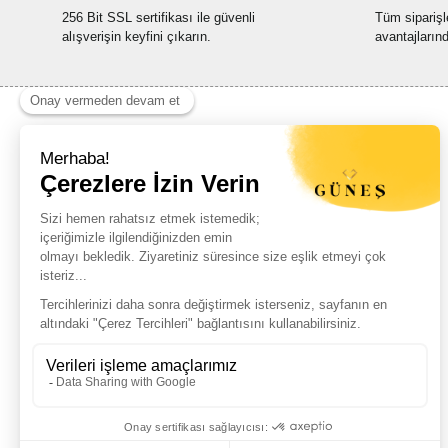
256 Bit SSL sertifikası ile güvenli
Tüm siparişl
alışverişin keyfini çıkarın.
avantajların
Haber Listemize Ücretsiz Kayıt Olun
+