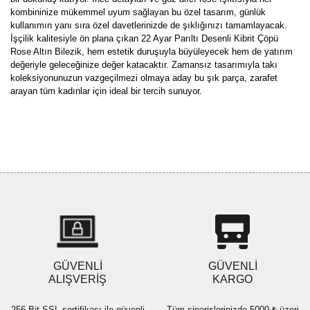
kombininize mükemmel uyum sağlayan bu özel tasarım, günlük
kullanımın yanı sıra özel davetlerinizde de şıklığınızı tamamlayacak.
İşçilik kalitesiyle ön plana çıkan 22 Ayar Parıltı Desenli Kibrit Çöpü
Rose Altın Bilezik, hem estetik duruşuyla büyüleyecek hem de yatırım
değeriyle geleceğinize değer katacaktır. Zamansız tasarımıyla takı
koleksiyonunuzun vazgeçilmezi olmaya aday bu şık parça, zarafet
arayan tüm kadınlar için ideal bir tercih sunuyor.
Bu ürünün fiyat bilgisi, resim, ürün açıklamalarında ve diğer
konularda yetersiz gördüğünüz noktaları öneri formunu kullanarak
Bu ürüne ilk yorumu siz yapın!
tarafımıza iletebilirsiniz.
Görüş ve önerileriniz için teşekkür ederiz.
Yorum Yaz
Ürün resmi kalitesiz, bozuk veya görüntülenemiyor.
Ürün açıklamasında eksik bilgiler bulunuyor.
Ürün bilgilerinde hatalar bulunuyor.
Ürün fiyatı diğer sitelerden daha pahalı.
GÜVENLİ
GÜVENLİ
Bu ürüne benzer farklı alternatifler olmalı.
ALIŞVERİŞ
KARGO
256 Bit SSL sertifikası ile güvenli
Tüm siparişlerinizde 5000 ₺ üzeri