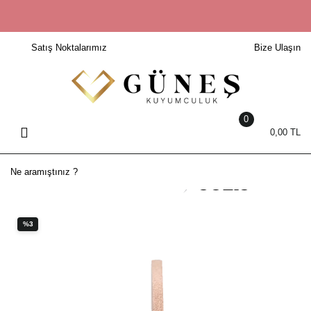
Geri Dön
Geri Dön
Geri Dön
Geri Dön
Geri Dön
Geri Dön
Geri Dön
Geri Dön
Geri Dön
Satış Noktalarımız
Bize Ulaşın
Setler
22 AYAR SOLIS BİLEZİK
Bileklik
Yüzük
Kolye
Küpe
Saat
Pırlanta
Elmas
Altın Setler
22 Ayar Bilezik
14 Ayar Bileklik
14 Ayar Yüzük
8 Ayar Kolye
14 Ayar Küpe
Erkek Saat
Pırlanta Bileklik
Elmas Bileklik
Ajda Bilezik
22 Ayar Bileklik
22 Ayar Yüzük
Erkek Kolye
22 Ayar Küpe
Kadın Saat
Pırlanta Kolye
Elmas Kolye
0
0,00 TL
Başak Bilezik
8 Ayar Bileklik
8 Ayar Yüzük
Harf Kolye
8 Ayar Küpe
Pırlanta Küpe
Elmas Küpe
Burma Bilezik
Erkek Bileklik
Alyans
Harf Kolye Ucu
Pırlanta Setler
Elmas Set
Kibrit Çöpü
Kadın Bileklik
Erkek Yüzük
Kadın Kolye
Pırlanta Yüzük
Elmas Yüzük
Mega Bilezik
Trabzon Hasırı
Kadın Yüzük
Kolye Ucu
%3
Örme Bilezik