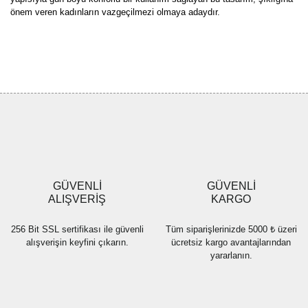
önem veren kadınların vazgeçilmezi olmaya adaydır.
Bu ürünün fiyat bilgisi, resim, ürün açıklamalarında ve diğer
konularda yetersiz gördüğünüz noktaları öneri formunu kullanarak
Bu ürüne ilk yorumu siz yapın!
tarafımıza iletebilirsiniz.
Görüş ve önerileriniz için teşekkür ederiz.
Yorum Yaz
Ürün resmi kalitesiz, bozuk veya görüntülenemiyor.
Ürün açıklamasında eksik bilgiler bulunuyor.
Ürün bilgilerinde hatalar bulunuyor.
Ürün fiyatı diğer sitelerden daha pahalı.
GÜVENLİ
GÜVENLİ
Bu ürüne benzer farklı alternatifler olmalı.
ALIŞVERİŞ
KARGO
256 Bit SSL sertifikası ile güvenli
Tüm siparişlerinizde 5000 ₺ üzeri
alışverişin keyfini çıkarın.
ücretsiz kargo avantajlarından
yararlanın.
Gönder