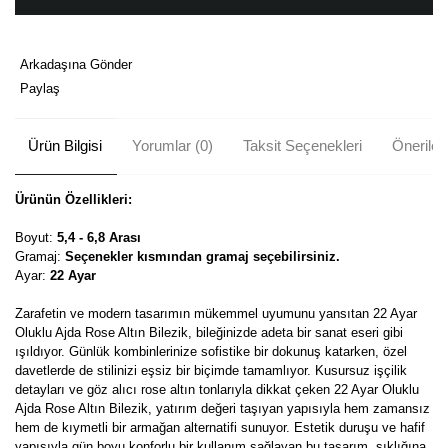
Arkadaşına Gönder
Paylaş
Ürün Bilgisi
Yorumlar (0)
Taksit Seçenekleri
Önerileri
Ürünün Özellikleri:
Boyut:
5,4 - 6,8 Arası
Gramaj:
Seçenekler kısmından gramaj seçebilirsiniz.
Ayar:
22 Ayar
Zarafetin ve modern tasarımın mükemmel uyumunu yansıtan 22 Ayar
Oluklu Ajda Rose Altın Bilezik, bileğinizde adeta bir sanat eseri gibi
ışıldıyor. Günlük kombinlerinize sofistike bir dokunuş katarken, özel
davetlerde de stilinizi eşsiz bir biçimde tamamlıyor. Kusursuz işçilik
detayları ve göz alıcı rose altın tonlarıyla dikkat çeken 22 Ayar Oluklu
Ajda Rose Altın Bilezik, yatırım değeri taşıyan yapısıyla hem zamansız
hem de kıymetli bir armağan alternatifi sunuyor. Estetik duruşu ve hafif
yapısıyla gün boyu konforlu bir kullanım sağlayan bu tasarım, şıklığına