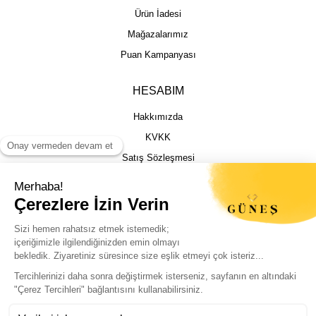
Ürün İadesi
Mağazalarımız
Puan Kampanyası
HESABIM
Hakkımızda
KVKK
Satış Sözleşmesi
Gizlilik & Güvenlik
İptal İade Şartları
İstek, Öneri ve Şikayet
Kargo Takibi
Sizin için en iyi deneyimi sunmak adına
çerezleri kullanıyoruz. Sitemizi sorunsuz ve
kişiselleştirilmiş şekilde kullanabilmeniz için