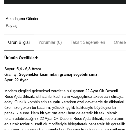
Arkadaşına Gönder
Paylaş
Ürün Bilgisi
Yorumlar (0)
Taksit Seçenekleri
Önerileri
Ürünün Özellikleri:
Boyut:
5,4 - 6,8 Arası
Gramaj:
Seçenekler kısmından gramaj seçebilirsiniz.
Ayar:
22 Ayar
Modern çizgileri geleneksel zarafetle buluşturan 22 Ayar Ok Desenli
Rose Ajda Bilezik, stil sahibi kadınların vazgeçilmez aksesuarı olmaya
aday. Günlük kombinlerinize ışıltı katarken özel davetlerde de dikkatleri
üzerinize çeken bu tasarım, yüksek işçilik kalitesiyle büyüleyici bir
parlaklık sunar. Hem bir yatırım aracı hem de estetik bir takı olarak
tercih edebileceğiniz 22 Ayar Ok Desenli Rose Ajda Bilezik, rose altının
en sıcak tonlarını zarif ok motifleriyle birleştirerek benzersiz bir görsellik
yaratıyor. Zamansız tasarımıyla her dönemin trendlerine uyum sağlayan