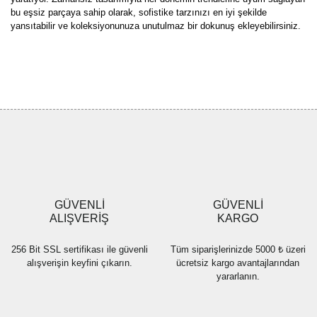
bu eşsiz parçaya sahip olarak, sofistike tarzınızı en iyi şekilde
yansıtabilir ve koleksiyonunuza unutulmaz bir dokunuş ekleyebilirsiniz.
Bu ürünün fiyat bilgisi, resim, ürün açıklamalarında ve diğer
konularda yetersiz gördüğünüz noktaları öneri formunu kullanarak
Bu ürüne ilk yorumu siz yapın!
tarafımıza iletebilirsiniz.
Görüş ve önerileriniz için teşekkür ederiz.
Yorum Yaz
Ürün resmi kalitesiz, bozuk veya görüntülenemiyor.
Ürün açıklamasında eksik bilgiler bulunuyor.
Ürün bilgilerinde hatalar bulunuyor.
Ürün fiyatı diğer sitelerden daha pahalı.
GÜVENLİ
GÜVENLİ
Bu ürüne benzer farklı alternatifler olmalı.
ALIŞVERİŞ
KARGO
256 Bit SSL sertifikası ile güvenli
Tüm siparişlerinizde 5000 ₺ üzeri
alışverişin keyfini çıkarın.
ücretsiz kargo avantajlarından
yararlanın.
Gönder