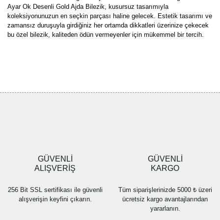
Ayar Ok Desenli Gold Ajda Bilezik, kusursuz tasarımıyla
koleksiyonunuzun en seçkin parçası haline gelecek. Estetik tasarımı ve
zamansız duruşuyla girdiğiniz her ortamda dikkatleri üzerinize çekecek
bu özel bilezik, kaliteden ödün vermeyenler için mükemmel bir tercih.
Bu ürünün fiyat bilgisi, resim, ürün açıklamalarında ve diğer
konularda yetersiz gördüğünüz noktaları öneri formunu kullanarak
Bu ürüne ilk yorumu siz yapın!
tarafımıza iletebilirsiniz.
Görüş ve önerileriniz için teşekkür ederiz.
Yorum Yaz
Ürün resmi kalitesiz, bozuk veya görüntülenemiyor.
Ürün açıklamasında eksik bilgiler bulunuyor.
Ürün bilgilerinde hatalar bulunuyor.
Ürün fiyatı diğer sitelerden daha pahalı.
GÜVENLİ
GÜVENLİ
Bu ürüne benzer farklı alternatifler olmalı.
ALIŞVERİŞ
KARGO
256 Bit SSL sertifikası ile güvenli
Tüm siparişlerinizde 5000 ₺ üzeri
alışverişin keyfini çıkarın.
ücretsiz kargo avantajlarından
yararlanın.