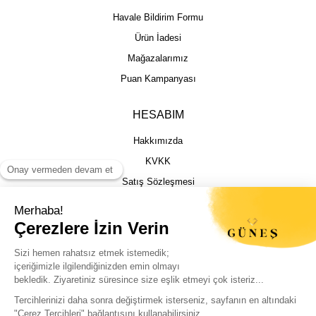
Havale Bildirim Formu
Ürün İadesi
Mağazalarımız
Puan Kampanyası
HESABIM
Hakkımızda
KVKK
Satış Sözleşmesi
Gizlilik & Güvenlik
İptal İade Şartları
İstek, Öneri ve Şikayet
Kargo Takibi
Sizin için en iyi deneyimi sunmak adına