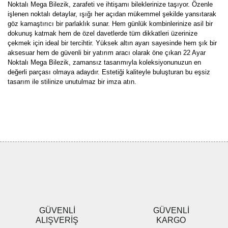
Noktalı Mega Bilezik, zarafeti ve ihtişamı bileklerinize taşıyor. Özenle
işlenen noktalı detaylar, ışığı her açıdan mükemmel şekilde yansıtarak
göz kamaştırıcı bir parlaklık sunar. Hem günlük kombinlerinize asil bir
dokunuş katmak hem de özel davetlerde tüm dikkatleri üzerinize
çekmek için ideal bir tercihtir. Yüksek altın ayarı sayesinde hem şık bir
aksesuar hem de güvenli bir yatırım aracı olarak öne çıkan 22 Ayar
Noktalı Mega Bilezik, zamansız tasarımıyla koleksiyonunuzun en
değerli parçası olmaya adaydır. Estetiği kaliteyle buluşturan bu eşsiz
tasarım ile stilinize unutulmaz bir imza atın.
Bu ürünün fiyat bilgisi, resim, ürün açıklamalarında ve diğer
konularda yetersiz gördüğünüz noktaları öneri formunu kullanarak
Bu ürüne ilk yorumu siz yapın!
tarafımıza iletebilirsiniz.
Görüş ve önerileriniz için teşekkür ederiz.
Yorum Yaz
Ürün resmi kalitesiz, bozuk veya görüntülenemiyor.
Ürün açıklamasında eksik bilgiler bulunuyor.
Ürün bilgilerinde hatalar bulunuyor.
Ürün fiyatı diğer sitelerden daha pahalı.
GÜVENLİ
GÜVENLİ
Bu ürüne benzer farklı alternatifler olmalı.
ALIŞVERİŞ
KARGO