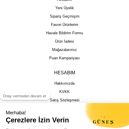
Yeni Üyelik
Sipariş Geçmişim
Favori Ürünlerim
Havale Bildirim Formu
Ürün İadesi
Mağazalarımız
Puan Kampanyası
HESABIM
Hakkımızda
KVKK
Satış Sözleşmesi
Gizlilik & Güvenlik
İptal İade Şartları
İstek, Öneri ve Şikayet