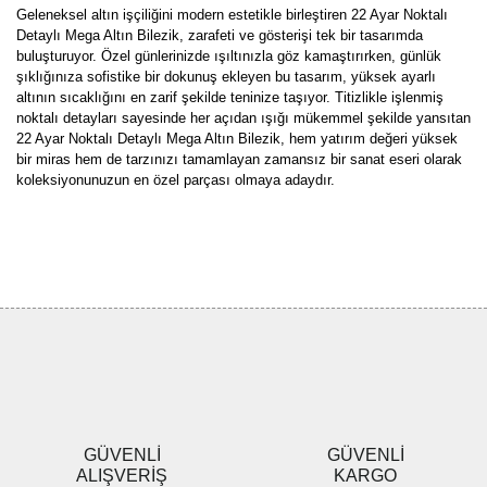
Geleneksel altın işçiliğini modern estetikle birleştiren 22 Ayar Noktalı
Detaylı Mega Altın Bilezik, zarafeti ve gösterişi tek bir tasarımda
buluşturuyor. Özel günlerinizde ışıltınızla göz kamaştırırken, günlük
şıklığınıza sofistike bir dokunuş ekleyen bu tasarım, yüksek ayarlı
altının sıcaklığını en zarif şekilde teninize taşıyor. Titizlikle işlenmiş
noktalı detayları sayesinde her açıdan ışığı mükemmel şekilde yansıtan
22 Ayar Noktalı Detaylı Mega Altın Bilezik, hem yatırım değeri yüksek
bir miras hem de tarzınızı tamamlayan zamansız bir sanat eseri olarak
koleksiyonunuzun en özel parçası olmaya adaydır.
Bu ürünün fiyat bilgisi, resim, ürün açıklamalarında ve diğer
konularda yetersiz gördüğünüz noktaları öneri formunu kullanarak
Bu ürüne ilk yorumu siz yapın!
tarafımıza iletebilirsiniz.
Görüş ve önerileriniz için teşekkür ederiz.
Yorum Yaz
Ürün resmi kalitesiz, bozuk veya görüntülenemiyor.
Ürün açıklamasında eksik bilgiler bulunuyor.
Ürün bilgilerinde hatalar bulunuyor.
Ürün fiyatı diğer sitelerden daha pahalı.
GÜVENLİ
GÜVENLİ
Bu ürüne benzer farklı alternatifler olmalı.
ALIŞVERİŞ
KARGO