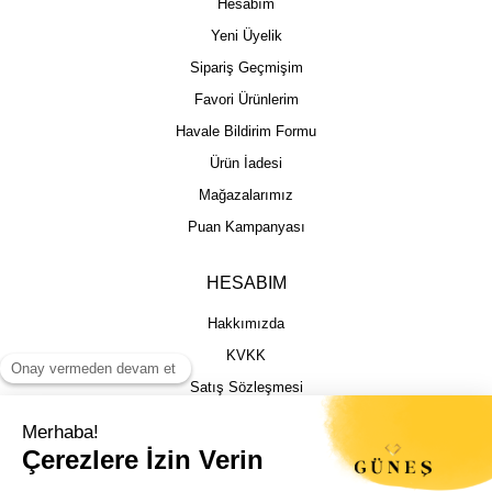
Hesabım
Yeni Üyelik
Sipariş Geçmişim
Favori Ürünlerim
Havale Bildirim Formu
Ürün İadesi
Mağazalarımız
Puan Kampanyası
HESABIM
Hakkımızda
KVKK
Satış Sözleşmesi
Gizlilik & Güvenlik
İptal İade Şartları
İstek, Öneri ve Şikayet