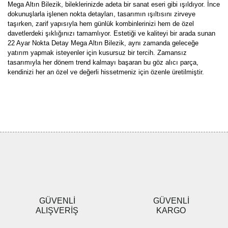
Mega Altın Bilezik, bileklerinizde adeta bir sanat eseri gibi ışıldıyor. İnce
dokunuşlarla işlenen nokta detayları, tasarımın ışıltısını zirveye
taşırken, zarif yapısıyla hem günlük kombinlerinizi hem de özel
davetlerdeki şıklığınızı tamamlıyor. Estetiği ve kaliteyi bir arada sunan
22 Ayar Nokta Detay Mega Altın Bilezik, aynı zamanda geleceğe
yatırım yapmak isteyenler için kusursuz bir tercih. Zamansız
tasarımıyla her dönem trend kalmayı başaran bu göz alıcı parça,
kendinizi her an özel ve değerli hissetmeniz için özenle üretilmiştir.
Bu ürünün fiyat bilgisi, resim, ürün açıklamalarında ve diğer
konularda yetersiz gördüğünüz noktaları öneri formunu kullanarak
Bu ürüne ilk yorumu siz yapın!
tarafımıza iletebilirsiniz.
Görüş ve önerileriniz için teşekkür ederiz.
Yorum Yaz
Ürün resmi kalitesiz, bozuk veya görüntülenemiyor.
Ürün açıklamasında eksik bilgiler bulunuyor.
Ürün bilgilerinde hatalar bulunuyor.
Ürün fiyatı diğer sitelerden daha pahalı.
GÜVENLİ
GÜVENLİ
Bu ürüne benzer farklı alternatifler olmalı.
ALIŞVERİŞ
KARGO