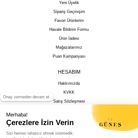
Yeni Üyelik
Sipariş Geçmişim
Favori Ürünlerim
Havale Bildirim Formu
Ürün İadesi
Mağazalarımız
Puan Kampanyası
HESABIM
Hakkımızda
KVKK
Satış Sözleşmesi
Gizlilik & Güvenlik
İptal İade Şartları
İstek, Öneri ve Şikayet
Kargo Takibi