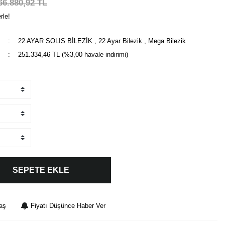
66.880,92 TL
rle!
22 AYAR SOLIS BİLEZİK
,
22 Ayar Bilezik
,
Mega Bilezik
251.334,46 TL (%3,00 havale indirimi)
SEPETE EKLE
aş
Fiyatı Düşünce Haber Ver