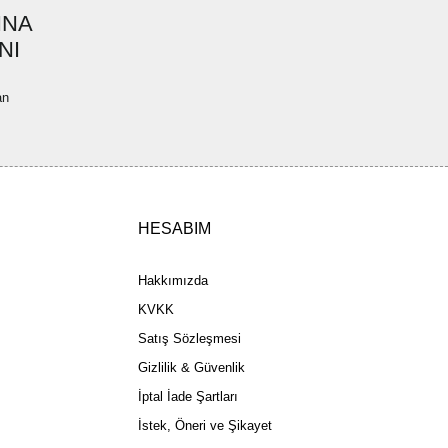
INA
ler bulunuyor.
NI
uyor.
a pahalı.
an
ler olmalı.
HESABIM
Gönder
Hakkımızda
KVKK
Satış Sözleşmesi
Gizlilik & Güvenlik
İptal İade Şartları
İstek, Öneri ve Şikayet