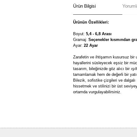
Ürün Bilgisi
Yorumla
Ürünün Özellikleri:
Boyut:
5,4 - 6,8 Arası
Gramaj:
Seçenekler kısmından gra
Ayar:
22 Ayar
Zarafetin ve ihtişamın kusursuz bir
hayallerini süsleyecek eşsiz bir müce
tasarım, bileğinizde göz alıcı bir ış
tamamlamak hem de değerli bir yatır
Bilezik, sofistike çizgileri ve dalgal
hissetmek ve stilinizi bir üst seviy
ortamda vurgulayabilirsiniz.
Bu ürünün fiyat bilgisi, resim, ü
formunu kullanarak tarafımıza ilete
Görüş ve önerileriniz için teşekkü
Ürün resmi kalitesiz, bozuk ve