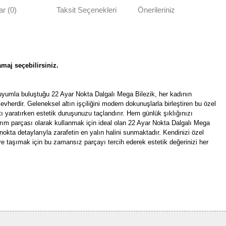
r (0)
Taksit Seçenekleri
Önerileriniz
maj seçebilirsiniz.
 uyumla buluştuğu 22 Ayar Nokta Dalgalı Mega Bilezik, her kadının
vherdir. Geleneksel altın işçiliğini modern dokunuşlarla birleştiren bu özel
ıltı yaratırken estetik duruşunuzu taçlandırır. Hem günlük şıklığınızı
ım parçası olarak kullanmak için ideal olan 22 Ayar Nokta Dalgalı Mega
ı nokta detaylarıyla zarafetin en yalın halini sunmaktadır. Kendinizi özel
eye taşımak için bu zamansız parçayı tercih ederek estetik değerinizi her
rün açıklamalarında ve diğer konularda yetersiz gördüğünüz noktaları öneri
bilirsiniz.
Bu ürüne ilk yorumu siz yapın!
r ederiz.
ya görüntülenemiyor.
Yorum Yaz