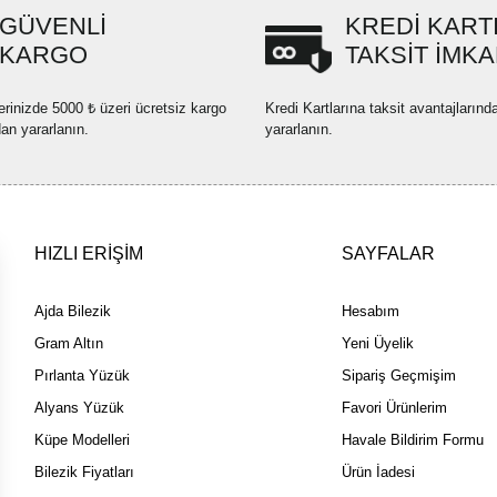
GÜVENLİ
KREDİ KART
Ürün açıklamasında eksik bilgi
KARGO
TAKSİT İMKA
Ürün bilgilerinde hatalar bulun
Ürün fiyatı diğer sitelerden dah
erinizde 5000 ₺ üzeri ücretsiz kargo
Kredi Kartlarına taksit avantajlarınd
Bu ürüne benzer farklı alternatif
dan yararlanın.
yararlanın.
HIZLI ERİŞİM
SAYFALAR
Ajda Bilezik
Hesabım
Gram Altın
Yeni Üyelik
Pırlanta Yüzük
Sipariş Geçmişim
Alyans Yüzük
Favori Ürünlerim
Küpe Modelleri
Havale Bildirim Formu
Bilezik Fiyatları
Ürün İadesi