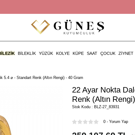
BILEZIK
BILEKLIK
YÜZÜK
KOLYE
KÜPE
SAAT
ÇOCUK
ZIYNET
k 5.4 ⌀ - Standart Renk (Altın Rengi) - 40 Gram
22 Ayar Nokta Dalg
Renk (Altın Rengi
Stok Kodu : BLZ-27_83931
0 - Yorum Yap