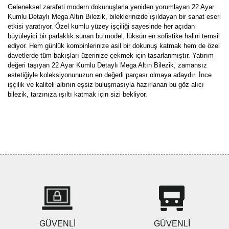
Geleneksel zarafeti modern dokunuşlarla yeniden yorumlayan 22 Ayar
Kumlu Detaylı Mega Altın Bilezik, bileklerinizde ışıldayan bir sanat eseri
etkisi yaratıyor. Özel kumlu yüzey işçiliği sayesinde her açıdan
büyüleyici bir parlaklık sunan bu model, lüksün en sofistike halini temsil
ediyor. Hem günlük kombinlerinize asil bir dokunuş katmak hem de özel
davetlerde tüm bakışları üzerinize çekmek için tasarlanmıştır. Yatırım
değeri taşıyan 22 Ayar Kumlu Detaylı Mega Altın Bilezik, zamansız
estetiğiyle koleksiyonunuzun en değerli parçası olmaya adaydır. İnce
işçilik ve kaliteli altının eşsiz buluşmasıyla hazırlanan bu göz alıcı
bilezik, tarzınıza ışıltı katmak için sizi bekliyor.
Bu ürünün fiyat bilgisi, resim, ürün açıklamalarında ve diğer
konularda yetersiz gördüğünüz noktaları öneri formunu kullanarak
Bu ürüne ilk yorumu siz yapın!
tarafımıza iletebilirsiniz.
Görüş ve önerileriniz için teşekkür ederiz.
Yorum Yaz
Ürün resmi kalitesiz, bozuk veya görüntülenemiyor.
Ürün açıklamasında eksik bilgiler bulunuyor.
Ürün bilgilerinde hatalar bulunuyor.
Ürün fiyatı diğer sitelerden daha pahalı.
GÜVENLİ
GÜVENLİ