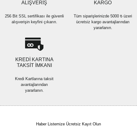
Bu ürüne benzer farklı alternatifler olmalı.
ALIŞVERİŞ
KARGO
256 Bit SSL sertifikası ile güvenli
Tüm siparişlerinizde 5000 ₺ üzeri
alışverişin keyfini çıkarın.
ücretsiz kargo avantajlarından
yararlanın.
Gönder
KREDİ KARTINA
TAKSİT İMKANI
Kredi Kartlarına taksit
avantajlarından
yararlanın.
Haber Listemize Ücretsiz Kayıt Olun