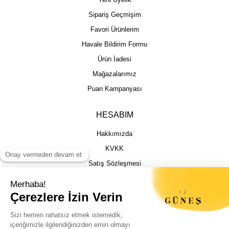
Sipariş Geçmişim
Favori Ürünlerim
Havale Bildirim Formu
Ürün İadesi
Mağazalarımız
Puan Kampanyası
HESABIM
Hakkımızda
KVKK
Satış Sözleşmesi
Gizlilik & Güvenlik
İptal İade Şartları
İstek, Öneri ve Şikayet
Kargo Takibi