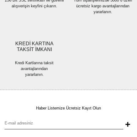
256 Bit SSL sertifikası ile güvenli
Tüm siparişlerinizde 5000 ₺ üzeri
alışverişin keyfini çıkarın.
ücretsiz kargo avantajlarından
yararlanın.
Gönder
KREDİ KARTINA
TAKSİT İMKANI
Kredi Kartlarına taksit
avantajlarından
yararlanın.
Haber Listemize Ücretsiz Kayıt Olun
+