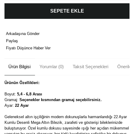
SEPETE EKLE
Arkadaşına Gönder
Paylaş
Fiyatı Düşünce Haber Ver
Ürün Bilgisi
Yorumlar (0)
Taksit Seçenekleri
Önerileri
Ürünün Özellikleri:
Boyut:
5,4 - 6,8 Arası
Gramaj:
Seçenekler kısmından gramaj seçebilirsiniz.
Ayar:
22 Ayar
Geleneksel altın işçiliğinin modern dokunuşlarla harmanlandığı 22 Ayar
Kumlu Desenli Mega Altın Bilezik, zarafeti ve gösterişi bileklerinizde
buluşturuyor. Özel kumlu dokusu sayesinde ışığı her açıdan mükemmel
yansıtan bu eşsiz aksesuar, her türlü kıyafetinize sofistike bir dokunuş