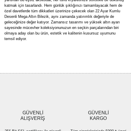
katmak için tasarlandı. Hem günlük şıklığınızı tamamlayacak hem de
özel davetlerde tüm dikkatleri üzerinize çekecek olan 22 Ayar Kumlu
Desenli Mega Altın Bilezik, aynı zamanda yatırımlık değeriyle de
geleceğinize değer katıyor. Zamansız tasarımı ve yüksek altın ayarı
sayesinde mücevher koleksiyonunuzun en seçkin parçalarından biri
olmaya aday olan bu ürün, estetik ve kalitenin kusursuz uyumunu
temsil ediyor.
Bu ürünün fiyat bilgisi, resim, ürün açıklamalarında ve diğer
konularda yetersiz gördüğünüz noktaları öneri formunu kullanarak
Bu ürüne ilk yorumu siz yapın!
tarafımıza iletebilirsiniz.
Görüş ve önerileriniz için teşekkür ederiz.
Yorum Yaz
Ürün resmi kalitesiz, bozuk veya görüntülenemiyor.
Ürün açıklamasında eksik bilgiler bulunuyor.
Ürün bilgilerinde hatalar bulunuyor.
Ürün fiyatı diğer sitelerden daha pahalı.
GÜVENLİ
GÜVENLİ
Bu ürüne benzer farklı alternatifler olmalı.
ALIŞVERİŞ
KARGO