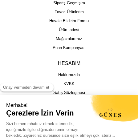
Sipariş Geçmişim
Favori Ürünlerim
Havale Bildirim Formu
Ürün İadesi
Mağazalarımız
Puan Kampanyası
HESABIM
Hakkımızda
KVKK
Satış Sözleşmesi
Gizlilik & Güvenlik
İptal İade Şartları
İstek, Öneri ve Şikayet
Kargo Takibi