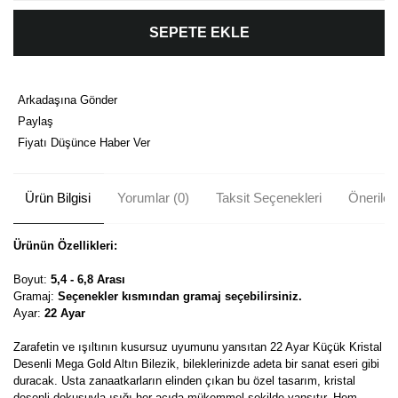
SEPETE EKLE
Arkadaşına Gönder
Paylaş
Fiyatı Düşünce Haber Ver
Ürün Bilgisi
Yorumlar (0)
Taksit Seçenekleri
Önerileri
Ürünün Özellikleri:
Boyut:
5,4 - 6,8 Arası
Gramaj:
Seçenekler kısmından gramaj seçebilirsiniz.
Ayar:
22 Ayar
Zarafetin ve ışıltının kusursuz uyumunu yansıtan 22 Ayar Küçük Kristal
Desenli Mega Gold Altın Bilezik, bileklerinizde adeta bir sanat eseri gibi
duracak. Usta zanaatkarların elinden çıkan bu özel tasarım, kristal
desenli dokusuyla ışığı her açıda mükemmel şekilde yansıtır. Hem