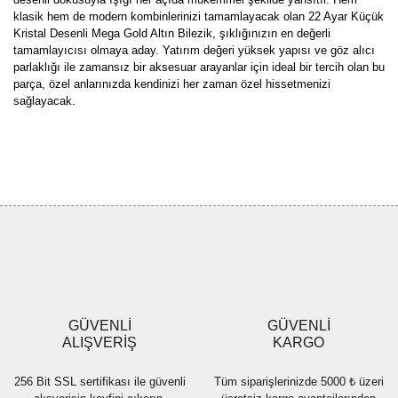
klasik hem de modern kombinlerinizi tamamlayacak olan 22 Ayar Küçük
Kristal Desenli Mega Gold Altın Bilezik, şıklığınızın en değerli
tamamlayıcısı olmaya aday. Yatırım değeri yüksek yapısı ve göz alıcı
parlaklığı ile zamansız bir aksesuar arayanlar için ideal bir tercih olan bu
parça, özel anlarınızda kendinizi her zaman özel hissetmenizi
sağlayacak.
Bu ürünün fiyat bilgisi, resim, ürün açıklamalarında ve diğer
konularda yetersiz gördüğünüz noktaları öneri formunu kullanarak
Bu ürüne ilk yorumu siz yapın!
tarafımıza iletebilirsiniz.
Görüş ve önerileriniz için teşekkür ederiz.
Yorum Yaz
Ürün resmi kalitesiz, bozuk veya görüntülenemiyor.
Ürün açıklamasında eksik bilgiler bulunuyor.
Ürün bilgilerinde hatalar bulunuyor.
Ürün fiyatı diğer sitelerden daha pahalı.
GÜVENLİ
GÜVENLİ
Bu ürüne benzer farklı alternatifler olmalı.
ALIŞVERİŞ
KARGO
256 Bit SSL sertifikası ile güvenli
Tüm siparişlerinizde 5000 ₺ üzeri