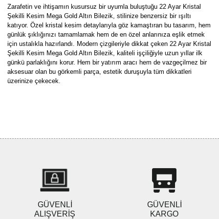
Zarafetin ve ihtişamın kusursuz bir uyumla buluştuğu 22 Ayar Kristal
Şekilli Kesim Mega Gold Altın Bilezik, stilinize benzersiz bir ışıltı
katıyor. Özel kristal kesim detaylarıyla göz kamaştıran bu tasarım, hem
günlük şıklığınızı tamamlamak hem de en özel anlarınıza eşlik etmek
için ustalıkla hazırlandı. Modern çizgileriyle dikkat çeken 22 Ayar Kristal
Şekilli Kesim Mega Gold Altın Bilezik, kaliteli işçiliğiyle uzun yıllar ilk
günkü parlaklığını korur. Hem bir yatırım aracı hem de vazgeçilmez bir
aksesuar olan bu görkemli parça, estetik duruşuyla tüm dikkatleri
üzerinize çekecek.
Bu ürünün fiyat bilgisi, resim, ürün açıklamalarında ve diğer
konularda yetersiz gördüğünüz noktaları öneri formunu kullanarak
Bu ürüne ilk yorumu siz yapın!
tarafımıza iletebilirsiniz.
Görüş ve önerileriniz için teşekkür ederiz.
Yorum Yaz
Ürün resmi kalitesiz, bozuk veya görüntülenemiyor.
Ürün açıklamasında eksik bilgiler bulunuyor.
Ürün bilgilerinde hatalar bulunuyor.
Ürün fiyatı diğer sitelerden daha pahalı.
GÜVENLİ
GÜVENLİ
Bu ürüne benzer farklı alternatifler olmalı.
ALIŞVERİŞ
KARGO