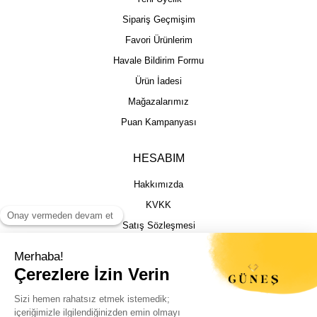
Sipariş Geçmişim
Favori Ürünlerim
Havale Bildirim Formu
Ürün İadesi
Mağazalarımız
Puan Kampanyası
HESABIM
Hakkımızda
KVKK
Satış Sözleşmesi
Gizlilik & Güvenlik
İptal İade Şartları
İstek, Öneri ve Şikayet
Kargo Takibi