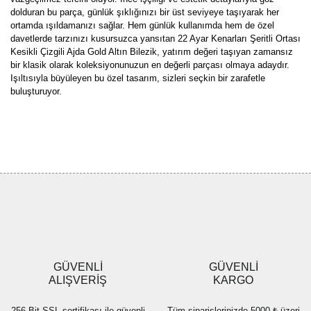
dolduran bu parça, günlük şıklığınızı bir üst seviyeye taşıyarak her
ortamda ışıldamanızı sağlar. Hem günlük kullanımda hem de özel
davetlerde tarzınızı kusursuzca yansıtan 22 Ayar Kenarları Şeritli Ortası
Kesikli Çizgili Ajda Gold Altın Bilezik, yatırım değeri taşıyan zamansız
bir klasik olarak koleksiyonunuzun en değerli parçası olmaya adaydır.
Işıltısıyla büyüleyen bu özel tasarım, sizleri seçkin bir zarafetle
buluşturuyor.
Bu ürünün fiyat bilgisi, resim, ürün açıklamalarında ve diğer
konularda yetersiz gördüğünüz noktaları öneri formunu kullanarak
Bu ürüne ilk yorumu siz yapın!
tarafımıza iletebilirsiniz.
Görüş ve önerileriniz için teşekkür ederiz.
Yorum Yaz
Ürün resmi kalitesiz, bozuk veya görüntülenemiyor.
Ürün açıklamasında eksik bilgiler bulunuyor.
Ürün bilgilerinde hatalar bulunuyor.
Ürün fiyatı diğer sitelerden daha pahalı.
GÜVENLİ
GÜVENLİ
Bu ürüne benzer farklı alternatifler olmalı.
ALIŞVERİŞ
KARGO
256 Bit SSL sertifikası ile güvenli
Tüm siparişlerinizde 5000 ₺ üzeri