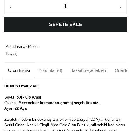
SEPETE EKLE
Arkadaşına Gönder
Paylaş
Ürün Bilgisi
Yorumlar (0)
Taksit Seçenekleri
Önerileri
Ürünün Özellikleri:
Boyut:
5,4 - 6,8 Arası
Gramaj:
Seçenekler kısmından gramaj seçebilirsiniz.
Ayar:
22 Ayar
Zarafeti modern bir dokunuşla bileklerinize taşıyan 22 Ayar Kenarları
Şeritli Ortası Kesikli Çizgili Ajda Gold Altın Bilezik, stil sahibi kadınların
vazgeçilmez tercihi oluyor. İnce işçiliği ve estetik detaylarıyla göz