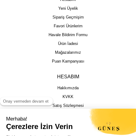
Yeni Üyelik
Sipariş Geçmişim
Favori Ürünlerim
Havale Bildirim Formu
Ürün İadesi
Mağazalarımız
Puan Kampanyası
HESABIM
Hakkımızda
KVKK
Satış Sözleşmesi
Gizlilik & Güvenlik
İptal İade Şartları
İstek, Öneri ve Şikayet