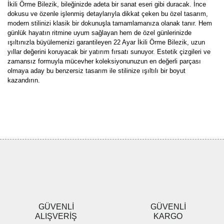
İkili Örme Bilezik, bileğinizde adeta bir sanat eseri gibi duracak. İnce
dokusu ve özenle işlenmiş detaylarıyla dikkat çeken bu özel tasarım,
modern stilinizi klasik bir dokunuşla tamamlamanıza olanak tanır. Hem
günlük hayatın ritmine uyum sağlayan hem de özel günlerinizde
ışıltınızla büyülemenizi garantileyen 22 Ayar İkili Örme Bilezik, uzun
yıllar değerini koruyacak bir yatırım fırsatı sunuyor. Estetik çizgileri ve
zamansız formuyla mücevher koleksiyonunuzun en değerli parçası
olmaya aday bu benzersiz tasarım ile stilinize ışıltılı bir boyut
kazandırın.
Bu ürünün fiyat bilgisi, resim, ürün açıklamalarında ve diğer
konularda yetersiz gördüğünüz noktaları öneri formunu kullanarak
Bu ürüne ilk yorumu siz yapın!
tarafımıza iletebilirsiniz.
Görüş ve önerileriniz için teşekkür ederiz.
Yorum Yaz
Ürün resmi kalitesiz, bozuk veya görüntülenemiyor.
Ürün açıklamasında eksik bilgiler bulunuyor.
Ürün bilgilerinde hatalar bulunuyor.
Ürün fiyatı diğer sitelerden daha pahalı.
GÜVENLİ
GÜVENLİ
Bu ürüne benzer farklı alternatifler olmalı.
ALIŞVERİŞ
KARGO