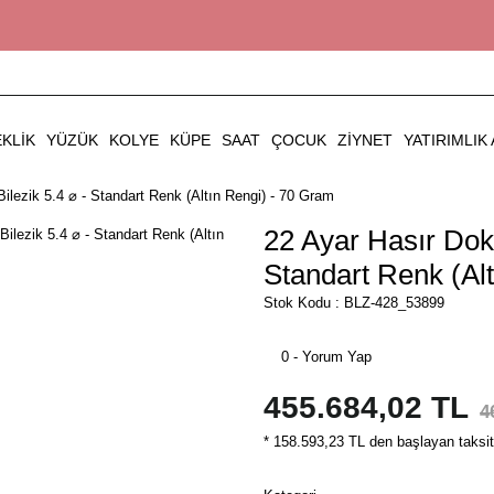
EKLIK
YÜZÜK
KOLYE
KÜPE
SAAT
ÇOCUK
ZIYNET
YATIRIMLIK 
ilezik 5.4 ⌀ - Standart Renk (Altın Rengi) - 70 Gram
22 Ayar Hasır Doku
Standart Renk (Al
Stok Kodu : BLZ-428_53899
0 - Yorum Yap
455.684,02 TL
4
* 158.593,23 TL den başlayan taksitl