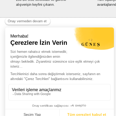
alışverişin keyfini çıkarın.
avantajların
Haber Listemize Ücretsiz Kayıt Olun
+