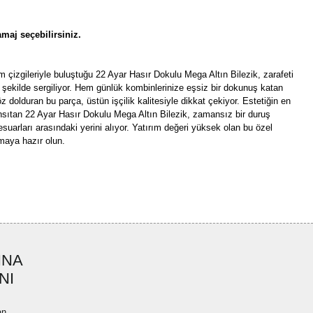
maj seçebilirsiniz.
 çizgileriyle buluştuğu 22 Ayar Hasır Dokulu Mega Altın Bilezik, zarafeti
ir şekilde sergiliyor. Hem günlük kombinlerinize eşsiz bir dokunuş katan
z dolduran bu parça, üstün işçilik kalitesiyle dikkat çekiyor. Estetiğin en
yansıtan 22 Ayar Hasır Dokulu Mega Altın Bilezik, zamansız bir duruş
suarları arasındaki yerini alıyor. Yatırım değeri yüksek olan bu özel
rmaya hazır olun.
rün açıklamalarında ve diğer konularda yetersiz gördüğünüz noktaları öneri
bilirsiniz.
Bu ürüne ilk yorumu siz yapın!
r ederiz.
ya görüntülenemiyor.
Yorum Yaz
INA
ler bulunuyor.
NI
uyor.
a pahalı.
an