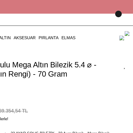
ALTIN
AKSESUAR
PIRLANTA
ELMAS
lu Mega Altın Bilezik 5.4 ⌀ -
tın Rengi) - 70 Gram
69.354,54 TL
erle!