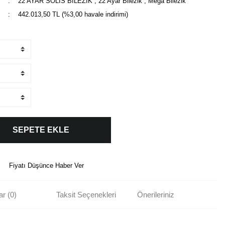
22 AYAR SOLIS BİLEZİK
,
22 Ayar Bilezik
,
Mega Bilezik
442.013,50 TL (%3,00 havale indirimi)
SEPETE EKLE
Fiyatı Düşünce Haber Ver
r (0)
Taksit Seçenekleri
Önerileriniz