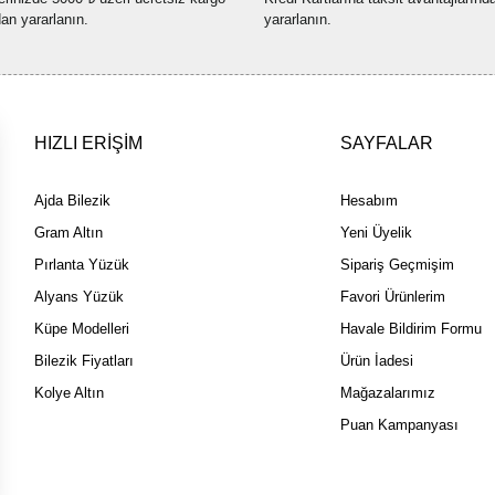
Bu ürüne benzer farklı alternatif
dan yararlanın.
yararlanın.
HIZLI ERİŞİM
SAYFALAR
Ajda Bilezik
Hesabım
Gram Altın
Yeni Üyelik
Pırlanta Yüzük
Sipariş Geçmişim
Alyans Yüzük
Favori Ürünlerim
Küpe Modelleri
Havale Bildirim Formu
Bilezik Fiyatları
Ürün İadesi
Kolye Altın
Mağazalarımız
Puan Kampanyası