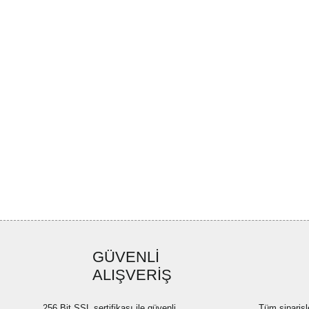
GÜVENLİ
ALIŞVERİŞ
256 Bit SSL sertifikası ile güvenli
Tüm siparişl