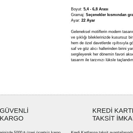
Boyut:
5,4 - 6,8 Arası
Gramaj:
Seçenekler kısmından gra
Ayar:
22 Ayar
Geleneksel motiflerin modern tasarım
ve şıklığı bileklerinizde kusursuz b
hem de özel davetlerde ışıltısıyla gö
saf ve göz alıcı hallerinden birini 
sergileyerek her dönemin favori akse
tasarım ile tarzınızı lüksle taçlandı
Bu ürünün fiyat bilgisi, resim, ü
formunu kullanarak tarafımıza ilete
Görüş ve önerileriniz için teşekkü
Ürün resmi kalitesiz, bozuk ve
GÜVENLİ
KREDİ KART
Ürün açıklamasında eksik bilgi
KARGO
TAKSİT İMKA
Ürün bilgilerinde hatalar bulun
Ürün fiyatı diğer sitelerden dah
erinizde 5000 ₺ üzeri ücretsiz kargo
Kredi Kartlarına taksit avantajlarınd