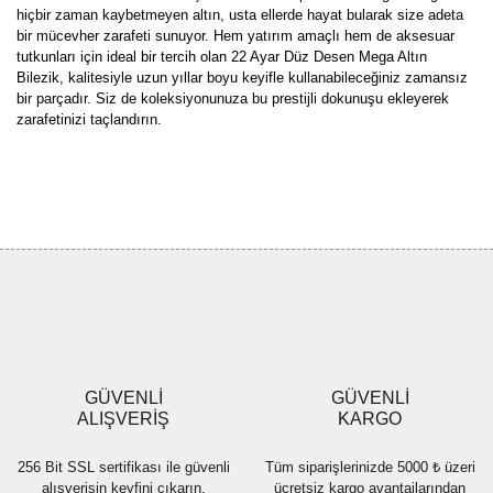
hiçbir zaman kaybetmeyen altın, usta ellerde hayat bularak size adeta
bir mücevher zarafeti sunuyor. Hem yatırım amaçlı hem de aksesuar
tutkunları için ideal bir tercih olan 22 Ayar Düz Desen Mega Altın
Bilezik, kalitesiyle uzun yıllar boyu keyifle kullanabileceğiniz zamansız
bir parçadır. Siz de koleksiyonunuza bu prestijli dokunuşu ekleyerek
zarafetinizi taçlandırın.
Bu ürünün fiyat bilgisi, resim, ürün açıklamalarında ve diğer
konularda yetersiz gördüğünüz noktaları öneri formunu kullanarak
Bu ürüne ilk yorumu siz yapın!
tarafımıza iletebilirsiniz.
Görüş ve önerileriniz için teşekkür ederiz.
Yorum Yaz
Ürün resmi kalitesiz, bozuk veya görüntülenemiyor.
Ürün açıklamasında eksik bilgiler bulunuyor.
Ürün bilgilerinde hatalar bulunuyor.
Ürün fiyatı diğer sitelerden daha pahalı.
GÜVENLİ
GÜVENLİ
Bu ürüne benzer farklı alternatifler olmalı.
ALIŞVERİŞ
KARGO
256 Bit SSL sertifikası ile güvenli
Tüm siparişlerinizde 5000 ₺ üzeri
alışverişin keyfini çıkarın.
ücretsiz kargo avantajlarından