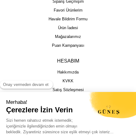
Sipariş Geçmişim
Favori Ürünlerim
Havale Bildirim Formu
Ürün İadesi
Mağazalarımız
Puan Kampanyası
HESABIM
Hakkımızda
KVKK
Satış Sözleşmesi
Gizlilik & Güvenlik
İptal İade Şartları
İstek, Öneri ve Şikayet
Kargo Takibi