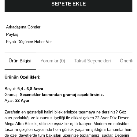
SEPETE EKLE
Arkadaşına Gönder
Paylaş
Fiyatı Düşünce Haber Ver
Ürün Bilgisi
Yorumlar (0)
Taksit Seçenekleri
Önerileri
Ürünün Özellikleri:
Boyut:
5,4 - 6,8 Arası
Gramaj:
Seçenekler kısmından gramaj seçebilirsiniz.
Ayar:
22 Ayar
Zarafetin en gösterişli halini bileklerinizde taşımaya ne dersiniz? Göz
alıcı parlaklığı ve kusursuz işçiliği ile dikkat çeken 22 Ayar Düz Desen
Mega Altın Bilezik, stilinize eşsiz bir ışıltı katıyor. Modern ve sofistike
tasarım çizgileri sayesinde hem günlük yaşamın şıklığını tamamlar hem
de özel davetlerde tüm bakışları üzerinize toplamanızı sağlar. Değerini