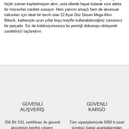
hiçbir zaman kaybetmeyen altın, usta ellerde hayat bularak size adeta
bir mücevher zarafeti sunuyor. Hem yatırım amaçlı hem de aksesuar
tutkunları için ideal bir tercih olan 22 Ayar Düz Desen Mega Altın
Bilezik, kalitesiyle uzun yıllar boyu keyifle kullanabileceğiniz zamansız
bir parçadır. Siz de koleksiyonunuza bu prestijli dokunuşu ekleyerek
zarafetinizi taçlandırın.
Bu ürünün fiyat bilgisi, resim, ürün açıklamalarında ve diğer
konularda yetersiz gördüğünüz noktaları öneri formunu kullanarak
Bu ürüne ilk yorumu siz yapın!
tarafımıza iletebilirsiniz.
Görüş ve önerileriniz için teşekkür ederiz.
Yorum Yaz
Ürün resmi kalitesiz, bozuk veya görüntülenemiyor.
Ürün açıklamasında eksik bilgiler bulunuyor.
Ürün bilgilerinde hatalar bulunuyor.
Ürün fiyatı diğer sitelerden daha pahalı.
GÜVENLİ
GÜVENLİ
Bu ürüne benzer farklı alternatifler olmalı.
ALIŞVERİŞ
KARGO
256 Bit SSL sertifikası ile güvenli
Tüm siparişlerinizde 5000 ₺ üzeri
alışverişin keyfini çıkarın.
ücretsiz kargo avantajlarından