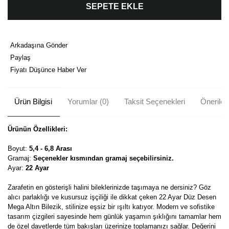
SEPETE EKLE
Arkadaşına Gönder
Paylaş
Fiyatı Düşünce Haber Ver
Ürün Bilgisi
Yorumlar (0)
Taksit Seçenekleri
Önerileri
Ürünün Özellikleri:
Boyut:
5,4 - 6,8 Arası
Gramaj:
Seçenekler kısmından gramaj seçebilirsiniz.
Ayar:
22 Ayar
Zarafetin en gösterişli halini bileklerinizde taşımaya ne dersiniz? Göz
alıcı parlaklığı ve kusursuz işçiliği ile dikkat çeken 22 Ayar Düz Desen
Mega Altın Bilezik, stilinize eşsiz bir ışıltı katıyor. Modern ve sofistike
tasarım çizgileri sayesinde hem günlük yaşamın şıklığını tamamlar hem
de özel davetlerde tüm bakışları üzerinize toplamanızı sağlar. Değerini