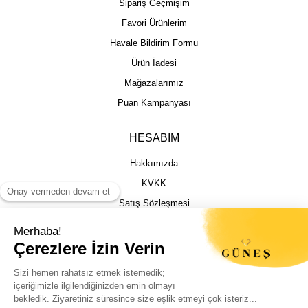
Sipariş Geçmişim
Favori Ürünlerim
Havale Bildirim Formu
Ürün İadesi
Mağazalarımız
Puan Kampanyası
HESABIM
Hakkımızda
KVKK
Satış Sözleşmesi
Gizlilik & Güvenlik
İptal İade Şartları
İstek, Öneri ve Şikayet
Kargo Takibi