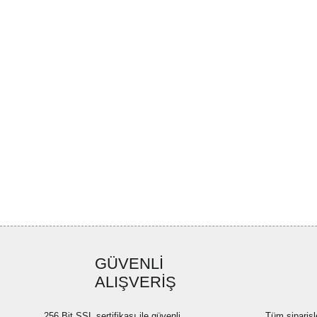
GÜVENLİ
ALIŞVERİŞ
256 Bit SSL sertifikası ile güvenli
Tüm siparişl