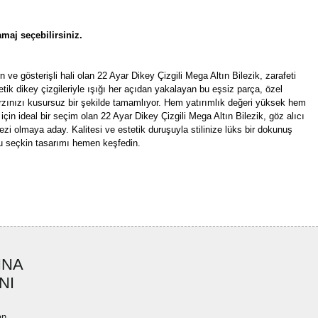
maj seçebilirsiniz.
n ve gösterişli hali olan 22 Ayar Dikey Çizgili Mega Altın Bilezik, zarafeti
tetik dikey çizgileriyle ışığı her açıdan yakalayan bu eşsiz parça, özel
arzınızı kusursuz bir şekilde tamamlıyor. Hem yatırımlık değeri yüksek hem
çin ideal bir seçim olan 22 Ayar Dikey Çizgili Mega Altın Bilezik, göz alıcı
ezi olmaya aday. Kalitesi ve estetik duruşuyla stilinize lüks bir dokunuş
u seçkin tasarımı hemen keşfedin.
rün açıklamalarında ve diğer konularda yetersiz gördüğünüz noktaları öneri
bilirsiniz.
Bu ürüne ilk yorumu siz yapın!
r ederiz.
ya görüntülenemiyor.
Yorum Yaz
INA
ler bulunuyor.
NI
uyor.
a pahalı.
an