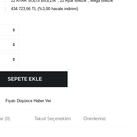
22 AYAR SOLIS BİLEZİK
,
22 Ayar Bilezik
,
Mega Bilezik
434.723,66 TL (%3,00 havale indirimi)
SEPETE EKLE
Fiyatı Düşünce Haber Ver
r (0)
Taksit Seçenekleri
Önerileriniz