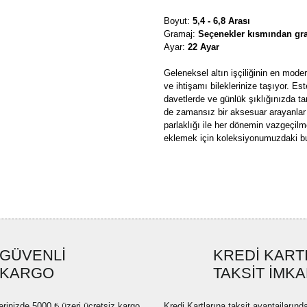
Boyut:
5,4 - 6,8 Arası
Gramaj:
Seçenekler kısmından gra
Ayar:
22 Ayar
Geleneksel altın işçiliğinin en moder
ve ihtişamı bileklerinize taşıyor. Es
davetlerde ve günlük şıklığınızda t
de zamansız bir aksesuar arayanlar i
parlaklığı ile her dönemin vazgeçilm
eklemek için koleksiyonumuzdaki b
Bu ürünün fiyat bilgisi, resim, ü
formunu kullanarak tarafımıza ilete
Görüş ve önerileriniz için teşekkü
Ürün resmi kalitesiz, bozuk ve
GÜVENLİ
KREDİ KART
Ürün açıklamasında eksik bilgi
KARGO
TAKSİT İMKA
Ürün bilgilerinde hatalar bulun
Ürün fiyatı diğer sitelerden dah
erinizde 5000 ₺ üzeri ücretsiz kargo
Kredi Kartlarına taksit avantajlarınd