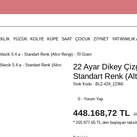
EKLIK
YÜZÜK
KOLYE
KÜPE
SAAT
ÇOCUK
ZIYNET
YATIRIMLIK 
Bilezik 5.4 ⌀ - Standart Renk (Altın Rengi) - 70 Gram
22 Ayar Dikey Çizgi
Standart Renk (Al
Stok Kodu : BLZ-424_12366
0 - Yorum Yap
448.168,72 TL
4
* 155.977,65 TL den başlayan taksitl