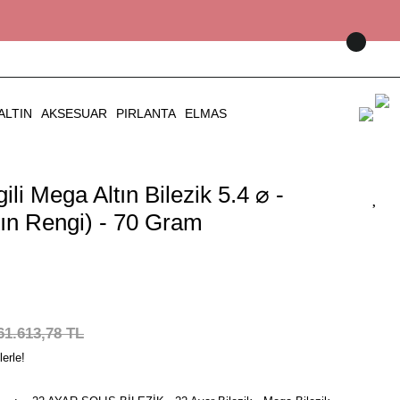
ALTIN
AKSESUAR
PIRLANTA
ELMAS
li Mega Altın Bilezik 5.4 ⌀ -
tın Rengi) - 70 Gram
61.613,78 TL
erle!