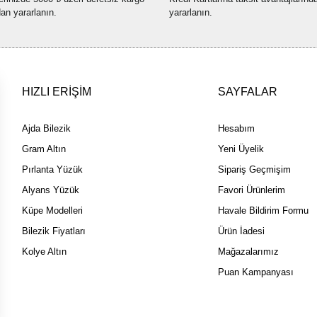
Bu ürüne benzer farklı alternatif
dan yararlanın.
yararlanın.
HIZLI ERİŞİM
SAYFALAR
Ajda Bilezik
Hesabım
Gram Altın
Yeni Üyelik
Pırlanta Yüzük
Sipariş Geçmişim
Alyans Yüzük
Favori Ürünlerim
Küpe Modelleri
Havale Bildirim Formu
Bilezik Fiyatları
Ürün İadesi
Kolye Altın
Mağazalarımız
Puan Kampanyası