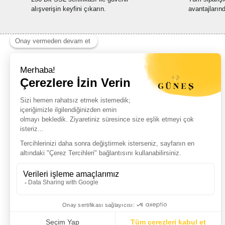
alışverişin keyfini çıkarın.
avantajların
Haber Listemize Ücretsiz Kayıt Olun
+