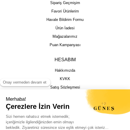
Sipariş Geçmişim
Favori Ürünlerim
Havale Bildirim Formu
Ürün İadesi
Mağazalarımız
Puan Kampanyası
HESABIM
Hakkımızda
KVKK
Satış Sözleşmesi
Gizlilik & Güvenlik
İptal İade Şartları
İstek, Öneri ve Şikayet
Kargo Takibi