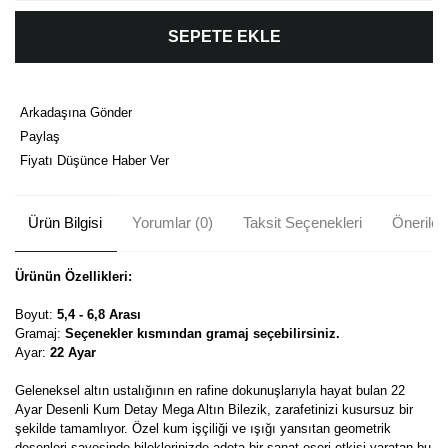
SEPETE EKLE
Arkadaşına Gönder
Paylaş
Fiyatı Düşünce Haber Ver
Ürün Bilgisi
Yorumlar (0)
Taksit Seçenekleri
Önerileri
Ürünün Özellikleri:
Boyut:
5,4 - 6,8 Arası
Gramaj:
Seçenekler kısmından gramaj seçebilirsiniz.
Ayar:
22 Ayar
Geleneksel altın ustalığının en rafine dokunuşlarıyla hayat bulan 22
Ayar Desenli Kum Detay Mega Altın Bilezik, zarafetinizi kusursuz bir
şekilde tamamlıyor. Özel kum işçiliği ve ışığı yansıtan geometrik
desenleri sayesinde bileklerinizde adeta bir sanat eseri etkisi yaratan bu