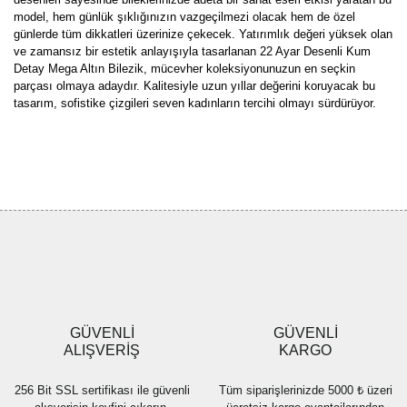
model, hem günlük şıklığınızın vazgeçilmezi olacak hem de özel
günlerde tüm dikkatleri üzerinize çekecek. Yatırımlık değeri yüksek olan
ve zamansız bir estetik anlayışıyla tasarlanan 22 Ayar Desenli Kum
Detay Mega Altın Bilezik, mücevher koleksiyonunuzun en seçkin
parçası olmaya adaydır. Kalitesiyle uzun yıllar değerini koruyacak bu
tasarım, sofistike çizgileri seven kadınların tercihi olmayı sürdürüyor.
Bu ürünün fiyat bilgisi, resim, ürün açıklamalarında ve diğer
konularda yetersiz gördüğünüz noktaları öneri formunu kullanarak
Bu ürüne ilk yorumu siz yapın!
tarafımıza iletebilirsiniz.
Görüş ve önerileriniz için teşekkür ederiz.
Yorum Yaz
Ürün resmi kalitesiz, bozuk veya görüntülenemiyor.
Ürün açıklamasında eksik bilgiler bulunuyor.
Ürün bilgilerinde hatalar bulunuyor.
Ürün fiyatı diğer sitelerden daha pahalı.
GÜVENLİ
GÜVENLİ
Bu ürüne benzer farklı alternatifler olmalı.
ALIŞVERİŞ
KARGO
256 Bit SSL sertifikası ile güvenli
Tüm siparişlerinizde 5000 ₺ üzeri