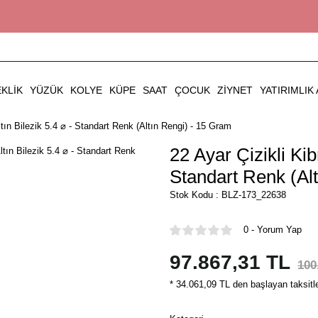
EKLIK
YÜZÜK
KOLYE
KÜPE
SAAT
ÇOCUK
ZIYNET
YATIRIMLIK 
ltın Bilezik 5.4 ⌀ - Standart Renk (Altın Rengi) - 15 Gram
22 Ayar Çizikli Kib
Standart Renk (Al
Stok Kodu : BLZ-173_22638
0 - Yorum Yap
97.867,31 TL
100
* 34.061,09 TL den başlayan taksitle