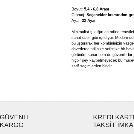
Boyut:
5,4 - 6,8 Arası
Gramaj:
Seçenekler kısmından gra
Ayar:
22 Ayar
Minimalist şıklığın en rafine temsilci
sanat eseri gibi ışıldıyor. Modern do
buluşturarak her kombininizin vazg
davetlerde stilinize sofistike bir ha
görünüm sunar hem de güvenilir bir y
hiçbir şey kaybetmeyecek bu mücevhe
zarif seçimlerden biridir.
Bu ürünün fiyat bilgisi, resim, ü
formunu kullanarak tarafımıza ilete
Görüş ve önerileriniz için teşekkü
Ürün resmi kalitesiz, bozuk ve
GÜVENLİ
KREDİ KART
Ürün açıklamasında eksik bilgi
KARGO
TAKSİT İMKA
Ürün bilgilerinde hatalar bulun
Ürün fiyatı diğer sitelerden dah