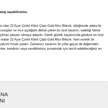
maj seçebilirsiniz.
si olan 22 Ayar Çizikli Kibrit Çöpü Gold Altın Bilezik, bileğinizde adeta bir
kunuşları ve ince işçiliğiyle dikkat çeken bu özel tasarım, sadeliği lüksle
eçilmez parçası olmaya adaydır. Gerek günlük hayatınızda gerekse en özel
va katan 22 Ayar Çizikli Kibrit Çöpü Gold Altın Bilezik, hem estetik bir
atırım fırsatı yaratır. Zamansız tasarımı ile yıllar geçse de değerinden
r, kendinizi veya sevdiklerinizi şımartmak için tercih edebileceğiniz en
rün açıklamalarında ve diğer konularda yetersiz gördüğünüz noktaları öneri
bilirsiniz.
Bu ürüne ilk yorumu siz yapın!
r ederiz.
ya görüntülenemiyor.
Yorum Yaz
INA
ler bulunuyor.
NI
uyor.
a pahalı.