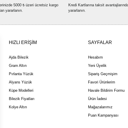
erinizde 5000 ₺ üzeri ücretsiz kargo
Kredi Kartlarına taksit avantajlarınd
Bu ürüne benzer farklı alternatif
dan yararlanın.
yararlanın.
HIZLI ERİŞİM
SAYFALAR
Ajda Bilezik
Hesabım
Gram Altın
Yeni Üyelik
Pırlanta Yüzük
Sipariş Geçmişim
Alyans Yüzük
Favori Ürünlerim
Küpe Modelleri
Havale Bildirim Formu
Bilezik Fiyatları
Ürün İadesi
Kolye Altın
Mağazalarımız
Puan Kampanyası