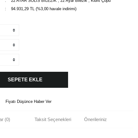
22 AYAR SOLIS BİLEZİK
,
22 Ayar Bilezik
,
Kibrit Çöpü
94.931,29 TL (%3,00 havale indirimi)
SEPETE EKLE
Fiyatı Düşünce Haber Ver
r (0)
Taksit Seçenekleri
Önerileriniz