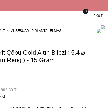
0
0,00 TL
ALTIN
AKSESUAR
PIRLANTA
ELMAS
rit Çöpü Gold Altın Bilezik 5.4 ⌀ -
tın Rengi) - 15 Gram
.803,33 TL
rle!