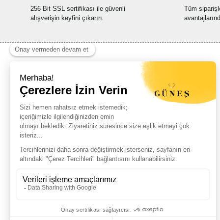
256 Bit SSL sertifikası ile güvenli
Tüm siparişl
alışverişin keyfini çıkarın.
avantajların
Haber Listemize Ücretsiz Kayıt Olun
+