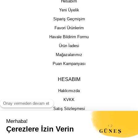
Hesabım
Yeni Üyelik
Sipariş Geçmişim
Favori Ürünlerim
Havale Bildirim Formu
Ürün İadesi
Mağazalarımız
Puan Kampanyası
HESABIM
Hakkımızda
KVKK
Satış Sözleşmesi
Gizlilik & Güvenlik
İptal İade Şartları
İstek, Öneri ve Şikayet