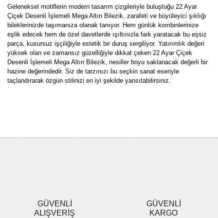
Geleneksel motiflerin modern tasarım çizgileriyle buluştuğu 22 Ayar
Çiçek Desenli İşlemeli Mega Altın Bilezik, zarafeti ve büyüleyici şıklığı
bileklerinizde taşımanıza olanak tanıyor. Hem günlük kombinlerinize
eşlik edecek hem de özel davetlerde ışıltınızla fark yaratacak bu eşsiz
parça, kusursuz işçiliğiyle estetik bir duruş sergiliyor. Yatırımlık değeri
yüksek olan ve zamansız güzelliğiyle dikkat çeken 22 Ayar Çiçek
Desenli İşlemeli Mega Altın Bilezik, nesiller boyu saklanacak değerli bir
hazine değerindedir. Siz de tarzınızı bu seçkin sanat eseriyle
taçlandırarak özgün stilinizi en iyi şekilde yansıtabilirsiniz.
Bu ürünün fiyat bilgisi, resim, ürün açıklamalarında ve diğer
konularda yetersiz gördüğünüz noktaları öneri formunu kullanarak
Bu ürüne ilk yorumu siz yapın!
tarafımıza iletebilirsiniz.
Görüş ve önerileriniz için teşekkür ederiz.
Yorum Yaz
Ürün resmi kalitesiz, bozuk veya görüntülenemiyor.
Ürün açıklamasında eksik bilgiler bulunuyor.
Ürün bilgilerinde hatalar bulunuyor.
Ürün fiyatı diğer sitelerden daha pahalı.
GÜVENLİ
GÜVENLİ
Bu ürüne benzer farklı alternatifler olmalı.
ALIŞVERİŞ
KARGO