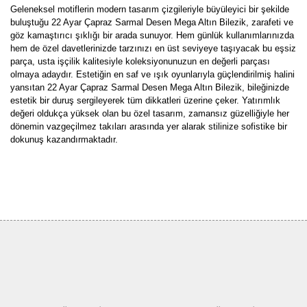
Geleneksel motiflerin modern tasarım çizgileriyle büyüleyici bir şekilde
buluştuğu 22 Ayar Çapraz Sarmal Desen Mega Altın Bilezik, zarafeti ve
göz kamaştırıcı şıklığı bir arada sunuyor. Hem günlük kullanımlarınızda
hem de özel davetlerinizde tarzınızı en üst seviyeye taşıyacak bu eşsiz
parça, usta işçilik kalitesiyle koleksiyonunuzun en değerli parçası
olmaya adaydır. Estetiğin en saf ve ışık oyunlarıyla güçlendirilmiş halini
yansıtan 22 Ayar Çapraz Sarmal Desen Mega Altın Bilezik, bileğinizde
estetik bir duruş sergileyerek tüm dikkatleri üzerine çeker. Yatırımlık
değeri oldukça yüksek olan bu özel tasarım, zamansız güzelliğiyle her
dönemin vazgeçilmez takıları arasında yer alarak stilinize sofistike bir
dokunuş kazandırmaktadır.
Bu ürünün fiyat bilgisi, resim, ürün açıklamalarında ve diğer
konularda yetersiz gördüğünüz noktaları öneri formunu kullanarak
Bu ürüne ilk yorumu siz yapın!
tarafımıza iletebilirsiniz.
Görüş ve önerileriniz için teşekkür ederiz.
Yorum Yaz
Ürün resmi kalitesiz, bozuk veya görüntülenemiyor.
Ürün açıklamasında eksik bilgiler bulunuyor.
Ürün bilgilerinde hatalar bulunuyor.
Ürün fiyatı diğer sitelerden daha pahalı.