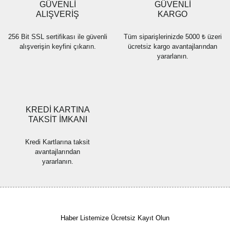
GÜVENLİ
GÜVENLİ
Bu ürüne benzer farklı alternatifler olmalı.
ALIŞVERİŞ
KARGO
256 Bit SSL sertifikası ile güvenli
Tüm siparişlerinizde 5000 ₺ üzeri
alışverişin keyfini çıkarın.
ücretsiz kargo avantajlarından
yararlanın.
Gönder
KREDİ KARTINA
TAKSİT İMKANI
Kredi Kartlarına taksit
avantajlarından
yararlanın.
Haber Listemize Ücretsiz Kayıt Olun