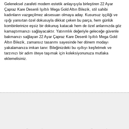
Geleneksel zarafeti modern estetik anlayışıyla birleştiren 22 Ayar
Çapraz Kare Desenli Işıltılı Mega Gold Altın Bilezik, stil sahibi
kadınların vazgeçilmez aksesuarı olmaya aday. Kusursuz işçiliği ve
ışığı yansıtan özel dokusuyla dikkat çeken bu parça, hem günlük
kombinlerinize eşsiz bir dokunuş katacak hem de özel anlarınızda göz
kamaştırmanızı sağlayacaktır. Yatırımlık değeriyle geleceğe güvenle
bakmanızı sağlayan 22 Ayar Çapraz Kare Desenli Işıltılı Mega Gold
Altın Bilezik, zamansız tasarımı sayesinde her dönem modayı
yakalamanıza imkan tanır. Bileğinizdeki bu ışıltıyı keşfetmek ve
tarzınızı bir adım öteye taşımak için koleksiyonunuza mutlaka
eklemelisiniz.
Bu ürünün fiyat bilgisi, resim, ürün açıklamalarında ve diğer
konularda yetersiz gördüğünüz noktaları öneri formunu kullanarak
Bu ürüne ilk yorumu siz yapın!
tarafımıza iletebilirsiniz.
Görüş ve önerileriniz için teşekkür ederiz.
Yorum Yaz
Ürün resmi kalitesiz, bozuk veya görüntülenemiyor.
Ürün açıklamasında eksik bilgiler bulunuyor.
Ürün bilgilerinde hatalar bulunuyor.
Ürün fiyatı diğer sitelerden daha pahalı.