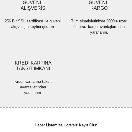
GÜVENLİ
GÜVENLİ
Bu ürüne benzer farklı alternatifler olmalı.
ALIŞVERİŞ
KARGO
256 Bit SSL sertifikası ile güvenli
Tüm siparişlerinizde 5000 ₺ üzeri
alışverişin keyfini çıkarın.
ücretsiz kargo avantajlarından
yararlanın.
Gönder
KREDİ KARTINA
TAKSİT İMKANI
Kredi Kartlarına taksit
avantajlarından
yararlanın.
Haber Listemize Ücretsiz Kayıt Olun