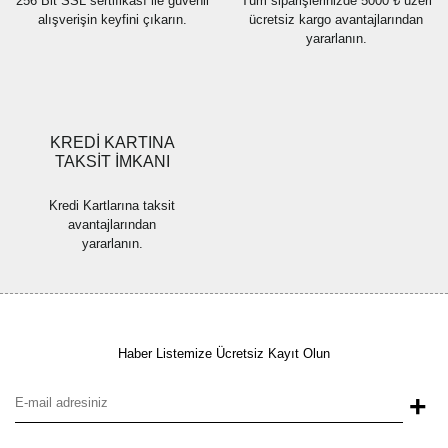
256 Bit SSL sertifikası ile güvenli
Tüm siparişlerinizde 5000 ₺ üzeri
alışverişin keyfini çıkarın.
ücretsiz kargo avantajlarından
yararlanın.
Gönder
KREDİ KARTINA
TAKSİT İMKANI
Kredi Kartlarına taksit
avantajlarından
yararlanın.
Haber Listemize Ücretsiz Kayıt Olun
+