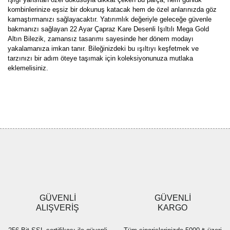
kombinlerinize eşsiz bir dokunuş katacak hem de özel anlarınızda göz
kamaştırmanızı sağlayacaktır. Yatırımlık değeriyle geleceğe güvenle
bakmanızı sağlayan 22 Ayar Çapraz Kare Desenli Işıltılı Mega Gold
Altın Bilezik, zamansız tasarımı sayesinde her dönem modayı
yakalamanıza imkan tanır. Bileğinizdeki bu ışıltıyı keşfetmek ve
tarzınızı bir adım öteye taşımak için koleksiyonunuza mutlaka
eklemelisiniz.
Bu ürünün fiyat bilgisi, resim, ürün açıklamalarında ve diğer
konularda yetersiz gördüğünüz noktaları öneri formunu kullanarak
Bu ürüne ilk yorumu siz yapın!
tarafımıza iletebilirsiniz.
Görüş ve önerileriniz için teşekkür ederiz.
Yorum Yaz
Ürün resmi kalitesiz, bozuk veya görüntülenemiyor.
Ürün açıklamasında eksik bilgiler bulunuyor.
Ürün bilgilerinde hatalar bulunuyor.
Ürün fiyatı diğer sitelerden daha pahalı.
GÜVENLİ
GÜVENLİ
Bu ürüne benzer farklı alternatifler olmalı.
ALIŞVERİŞ
KARGO