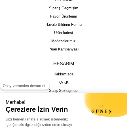
Sipariş Geçmişim
Favori Ürünlerim
Havale Bildirim Formu
Ürün İadesi
Mağazalarımız
Puan Kampanyası
HESABIM
Hakkımızda
KVKK
Satış Sözleşmesi
Gizlilik & Güvenlik
İptal İade Şartları
İstek, Öneri ve Şikayet
Kargo Takibi