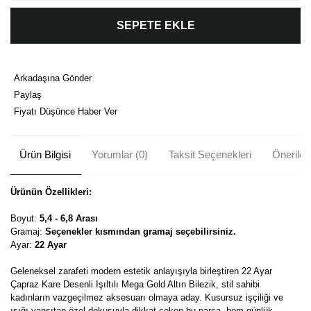
SEPETE EKLE
Arkadaşına Gönder
Paylaş
Fiyatı Düşünce Haber Ver
Ürün Bilgisi
Yorumlar (0)
Taksit Seçenekleri
Önerileri
Ürünün Özellikleri:
Boyut:
5,4 - 6,8 Arası
Gramaj:
Seçenekler kısmından gramaj seçebilirsiniz.
Ayar:
22 Ayar
Geleneksel zarafeti modern estetik anlayışıyla birleştiren 22 Ayar
Çapraz Kare Desenli Işıltılı Mega Gold Altın Bilezik, stil sahibi
kadınların vazgeçilmez aksesuarı olmaya aday. Kusursuz işçiliği ve
ışığı yansıtan özel dokusuyla dikkat çeken bu parça, hem günlük