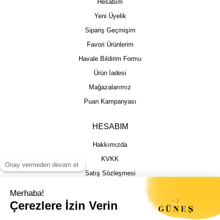
Hesabım
Yeni Üyelik
Sipariş Geçmişim
Favori Ürünlerim
Havale Bildirim Formu
Ürün İadesi
Mağazalarımız
Puan Kampanyası
HESABIM
Hakkımızda
KVKK
Satış Sözleşmesi
Gizlilik & Güvenlik
İptal İade Şartları
İstek, Öneri ve Şikayet