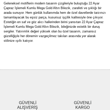
Geleneksel motiflerin modern tasarım çizgileriyle buluştuğu 22 Ayar
Çapraz İşlemeli Kumlu Mega Gold Altın Bilezik, zarafeti ve şıklığı bir
arada sunuyor. Hem günlük kullanımda hem de özel davetlerde tarzınızı
tamamlayacak bu eşsiz parça, kusursuz işçilik kalitesiyle öne çıkıyor.
Estetiğin en saf ve göz alıcı hallerinden birini yansıtan 22 Ayar Çapraz
İşlemeli Kumlu Mega Gold Altın Bilezik, bileğinizde estetik bir duruş
sergiler. Yatırımlık değeri yüksek olan bu özel tasarım, zamansız
güzelliğiyle her dönemin vazgeçilmez takıları arasında yer alarak
stilinize ışıltı katıyor.
Bu ürünün fiyat bilgisi, resim, ürün açıklamalarında ve diğer
konularda yetersiz gördüğünüz noktaları öneri formunu kullanarak
Bu ürüne ilk yorumu siz yapın!
tarafımıza iletebilirsiniz.
Görüş ve önerileriniz için teşekkür ederiz.
Yorum Yaz
Ürün resmi kalitesiz, bozuk veya görüntülenemiyor.
Ürün açıklamasında eksik bilgiler bulunuyor.
Ürün bilgilerinde hatalar bulunuyor.
Ürün fiyatı diğer sitelerden daha pahalı.
GÜVENLİ
GÜVENLİ
Bu ürüne benzer farklı alternatifler olmalı.
ALIŞVERİŞ
KARGO