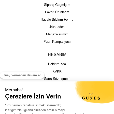
Sipariş Geçmişim
Favori Ürünlerim
Havale Bildirim Formu
Ürün İadesi
Mağazalarımız
Puan Kampanyası
HESABIM
Hakkımızda
KVKK
Satış Sözleşmesi
Gizlilik & Güvenlik
İptal İade Şartları
İstek, Öneri ve Şikayet
Kargo Takibi