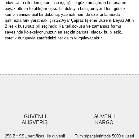
aday. Usta ellerden çıkan ince işçiliği ile göz kamaştıran bu tasarım,
beyaz altının ferahlığını eşsiz bir dokuyla buluşturuyor. Hem günlük
kombinlerinize asil bir dokunuş yapmak hem de özel anlarınızda
ışıltınızla fark yaratmak için 22 Ayar Çapraz İşleme Düzenli Beyaz Altın
Bilezik kusursuz bir seçimdir. Kaliteli dokusu ve zamansız formu
sayesinde koleksiyonunuzun en seçkin parçası olacak bu bilezik,
estetik duruşuyla zarafetinizi her daim vurgulayacaktır.
Bu ürünün fiyat bilgisi, resim, ürün açıklamalarında ve diğer
konularda yetersiz gördüğünüz noktaları öneri formunu kullanarak
Bu ürüne ilk yorumu siz yapın!
tarafımıza iletebilirsiniz.
Görüş ve önerileriniz için teşekkür ederiz.
Yorum Yaz
Ürün resmi kalitesiz, bozuk veya görüntülenemiyor.
Ürün açıklamasında eksik bilgiler bulunuyor.
Ürün bilgilerinde hatalar bulunuyor.
Ürün fiyatı diğer sitelerden daha pahalı.
GÜVENLİ
GÜVENLİ
Bu ürüne benzer farklı alternatifler olmalı.
ALIŞVERİŞ
KARGO
256 Bit SSL sertifikası ile güvenli
Tüm siparişlerinizde 5000 ₺ üzeri