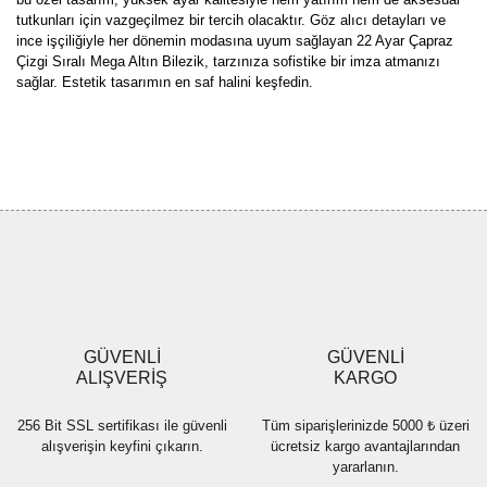
tutkunları için vazgeçilmez bir tercih olacaktır. Göz alıcı detayları ve
ince işçiliğiyle her dönemin modasına uyum sağlayan 22 Ayar Çapraz
Çizgi Sıralı Mega Altın Bilezik, tarzınıza sofistike bir imza atmanızı
sağlar. Estetik tasarımın en saf halini keşfedin.
Bu ürünün fiyat bilgisi, resim, ürün açıklamalarında ve diğer
konularda yetersiz gördüğünüz noktaları öneri formunu kullanarak
Bu ürüne ilk yorumu siz yapın!
tarafımıza iletebilirsiniz.
Görüş ve önerileriniz için teşekkür ederiz.
Yorum Yaz
Ürün resmi kalitesiz, bozuk veya görüntülenemiyor.
Ürün açıklamasında eksik bilgiler bulunuyor.
Ürün bilgilerinde hatalar bulunuyor.
Ürün fiyatı diğer sitelerden daha pahalı.
GÜVENLİ
GÜVENLİ
Bu ürüne benzer farklı alternatifler olmalı.
ALIŞVERİŞ
KARGO
256 Bit SSL sertifikası ile güvenli
Tüm siparişlerinizde 5000 ₺ üzeri
alışverişin keyfini çıkarın.
ücretsiz kargo avantajlarından
yararlanın.