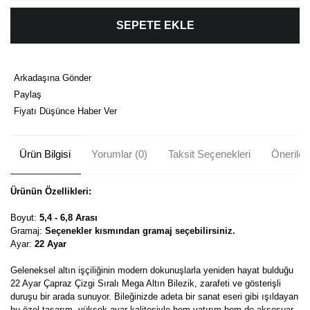
SEPETE EKLE
Arkadaşına Gönder
Paylaş
Fiyatı Düşünce Haber Ver
Ürün Bilgisi
Yorumlar (0)
Taksit Seçenekleri
Önerileri
Ürünün Özellikleri:
Boyut:
5,4 - 6,8 Arası
Gramaj:
Seçenekler kısmından gramaj seçebilirsiniz.
Ayar:
22 Ayar
Geleneksel altın işçiliğinin modern dokunuşlarla yeniden hayat bulduğu
22 Ayar Çapraz Çizgi Sıralı Mega Altın Bilezik, zarafeti ve gösterişli
duruşu bir arada sunuyor. Bileğinizde adeta bir sanat eseri gibi ışıldayan
bu özel tasarım, yüksek ayar kalitesiyle hem yatırım hem de aksesuar