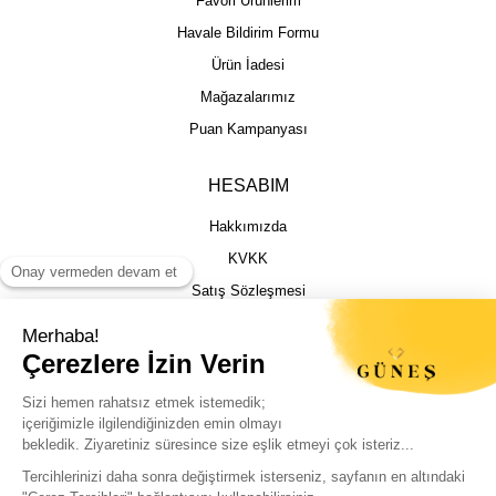
Favori Ürünlerim
Havale Bildirim Formu
Ürün İadesi
Mağazalarımız
Puan Kampanyası
HESABIM
Hakkımızda
KVKK
Satış Sözleşmesi
Gizlilik & Güvenlik
İptal İade Şartları
İstek, Öneri ve Şikayet
Kargo Takibi
Sizin için en iyi deneyimi sunmak adına