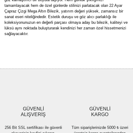
tamamlayacak hem de özel günlerde stilinizi parlatacak olan 22 Ayar
Çapraz Çizgi Mega Altın Bilezik, yatırım değeri yüksek, zamansız bir
sanat eseri niteliğindedir. Estetik duruşu ve göz alıcı parlaklığı ile
koleksiyonunuzun en değerli parçası olmaya aday bu bilezik, kaliteyi ve
lüksü aynı noktada buluşturarak kendinizi her zaman özel hissetmenizi
sağlayacaktır.
Bu ürünün fiyat bilgisi, resim, ürün açıklamalarında ve diğer
konularda yetersiz gördüğünüz noktaları öneri formunu kullanarak
Bu ürüne ilk yorumu siz yapın!
tarafımıza iletebilirsiniz.
Görüş ve önerileriniz için teşekkür ederiz.
Yorum Yaz
Ürün resmi kalitesiz, bozuk veya görüntülenemiyor.
Ürün açıklamasında eksik bilgiler bulunuyor.
Ürün bilgilerinde hatalar bulunuyor.
Ürün fiyatı diğer sitelerden daha pahalı.
GÜVENLİ
GÜVENLİ
Bu ürüne benzer farklı alternatifler olmalı.
ALIŞVERİŞ
KARGO
256 Bit SSL sertifikası ile güvenli
Tüm siparişlerinizde 5000 ₺ üzeri