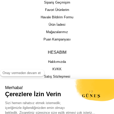
Sipariş Geçmişim
Favori Ürünlerim
Havale Bildirim Formu
Ürün İadesi
Mağazalarımız
Puan Kampanyası
HESABIM
Hakkımızda
KVKK
Satış Sözleşmesi
Gizlilik & Güvenlik
İptal İade Şartları
İstek, Öneri ve Şikayet
Kargo Takibi