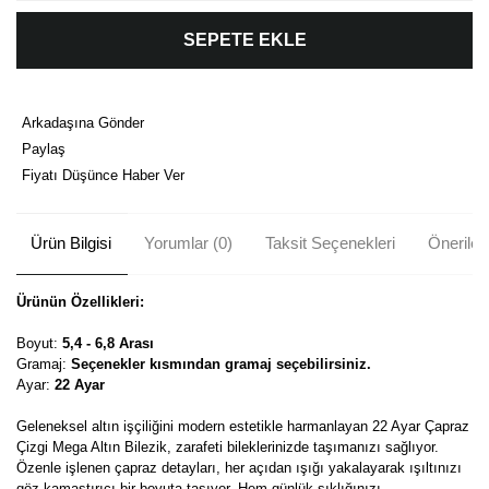
SEPETE EKLE
Arkadaşına Gönder
Paylaş
Fiyatı Düşünce Haber Ver
Ürün Bilgisi
Yorumlar (0)
Taksit Seçenekleri
Önerileri
Ürünün Özellikleri:
Boyut:
5,4 - 6,8 Arası
Gramaj:
Seçenekler kısmından gramaj seçebilirsiniz.
Ayar:
22 Ayar
Geleneksel altın işçiliğini modern estetikle harmanlayan 22 Ayar Çapraz
Çizgi Mega Altın Bilezik, zarafeti bileklerinizde taşımanızı sağlıyor.
Özenle işlenen çapraz detayları, her açıdan ışığı yakalayarak ışıltınızı
göz kamaştırıcı bir boyuta taşıyor. Hem günlük şıklığınızı