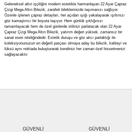
Geleneksel altın işçiliğini modern estetikle harmanlayan 22 Ayar Çapraz
Çizgi Mega Altın Bilezik, zarafeti bileklerinizde taşımanızı sağlıyor.
Özenle işlenen çapraz detayları, her açıdan ışığı yakalayarak ışıltınızı
göz kamaştırıcı bir boyuta taşıyor. Hem günlük şıklığınızı
tamamlayacak hem de özel günlerde stilinizi parlatacak olan 22 Ayar
Çapraz Çizgi Mega Altın Bilezik, yatırım değeri yüksek, zamansız bir
sanat eseri niteliğindedir. Estetik duruşu ve göz alıcı parlaklığı ile
koleksiyonunuzun en değerli parçası olmaya aday bu bilezik, kaliteyi ve
lüksü aynı noktada buluşturarak kendinizi her zaman özel hissetmenizi
sağlayacaktır.
Bu ürünün fiyat bilgisi, resim, ürün açıklamalarında ve diğer
konularda yetersiz gördüğünüz noktaları öneri formunu kullanarak
Bu ürüne ilk yorumu siz yapın!
tarafımıza iletebilirsiniz.
Görüş ve önerileriniz için teşekkür ederiz.
Yorum Yaz
Ürün resmi kalitesiz, bozuk veya görüntülenemiyor.
Ürün açıklamasında eksik bilgiler bulunuyor.
Ürün bilgilerinde hatalar bulunuyor.
Ürün fiyatı diğer sitelerden daha pahalı.
GÜVENLİ
GÜVENLİ