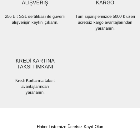
Bu ürüne benzer farklı alternatifler olmalı.
ALIŞVERİŞ
KARGO
256 Bit SSL sertifikası ile güvenli
Tüm siparişlerinizde 5000 ₺ üzeri
alışverişin keyfini çıkarın.
ücretsiz kargo avantajlarından
yararlanın.
Gönder
KREDİ KARTINA
TAKSİT İMKANI
Kredi Kartlarına taksit
avantajlarından
yararlanın.
Haber Listemize Ücretsiz Kayıt Olun