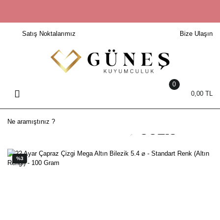
Geri Dön
Geri Dön
Geri Dön
Geri Dön
Geri Dön
Geri Dön
Geri Dön
Geri Dön
Geri Dön
Satış Noktalarımız
Bize Ulaşın
Setler
22 AYAR SOLIS BİLEZİK
Bileklik
Yüzük
Kolye
Küpe
Saat
Pırlanta
Elmas
Altın Setler
22 Ayar Bilezik
14 Ayar Bileklik
14 Ayar Yüzük
8 Ayar Kolye
14 Ayar Küpe
Erkek Saat
Pırlanta Bileklik
Elmas Bileklik
Ajda Bilezik
22 Ayar Bileklik
22 Ayar Yüzük
Erkek Kolye
22 Ayar Küpe
Kadın Saat
Pırlanta Kolye
Elmas Kolye
0
0,00 TL
Başak Bilezik
8 Ayar Bileklik
8 Ayar Yüzük
Harf Kolye
8 Ayar Küpe
Pırlanta Küpe
Elmas Küpe
Burma Bilezik
Erkek Bileklik
Alyans
Harf Kolye Ucu
Pırlanta Setler
Elmas Set
Kibrit Çöpü
Kadın Bileklik
Erkek Yüzük
Kadın Kolye
Pırlanta Yüzük
Elmas Yüzük
Mega Bilezik
Trabzon Hasırı
Kadın Yüzük
Kolye Ucu
%3
Örme Bilezik