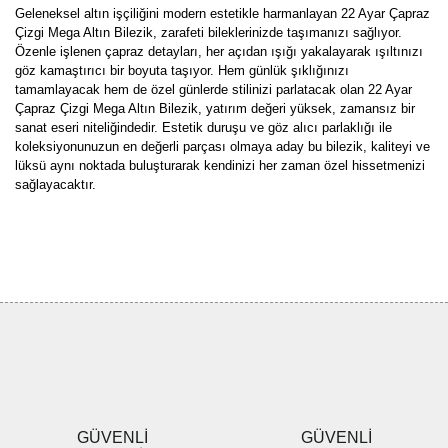
Geleneksel altın işçiliğini modern estetikle harmanlayan 22 Ayar Çapraz
Çizgi Mega Altın Bilezik, zarafeti bileklerinizde taşımanızı sağlıyor.
Özenle işlenen çapraz detayları, her açıdan ışığı yakalayarak ışıltınızı
göz kamaştırıcı bir boyuta taşıyor. Hem günlük şıklığınızı
tamamlayacak hem de özel günlerde stilinizi parlatacak olan 22 Ayar
Çapraz Çizgi Mega Altın Bilezik, yatırım değeri yüksek, zamansız bir
sanat eseri niteliğindedir. Estetik duruşu ve göz alıcı parlaklığı ile
koleksiyonunuzun en değerli parçası olmaya aday bu bilezik, kaliteyi ve
lüksü aynı noktada buluşturarak kendinizi her zaman özel hissetmenizi
sağlayacaktır.
Bu ürünün fiyat bilgisi, resim, ürün açıklamalarında ve diğer
konularda yetersiz gördüğünüz noktaları öneri formunu kullanarak
Bu ürüne ilk yorumu siz yapın!
tarafımıza iletebilirsiniz.
Görüş ve önerileriniz için teşekkür ederiz.
Yorum Yaz
Ürün resmi kalitesiz, bozuk veya görüntülenemiyor.
Ürün açıklamasında eksik bilgiler bulunuyor.
Ürün bilgilerinde hatalar bulunuyor.
Ürün fiyatı diğer sitelerden daha pahalı.
GÜVENLİ
GÜVENLİ