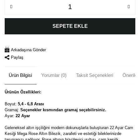
SEPETE EKLE
Arkadaşına Gönder
Paylaş
Ürün Bilgisi
Yorumlar (0)
Taksit Seçenekleri
Önerileri
Ürünün Özellikleri:
Boyut:
5,4 - 6,8 Arası
Gramaj:
Seçenekler kısmından gramaj seçebilirsiniz.
Ayar:
22 Ayar
Geleneksel altın işçiliğini modern dokunuşlarla buluşturan 22 Ayar Cam
Kesiği Mega Rose Altın Bilezik, zarafeti ve estetiği bileklerinizde
taşımanızı sağlıyor. Rose altının büyüleyici ışıltısı, cam kesiği