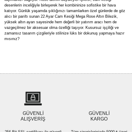
desenlerin inceliğiyle birleşerek her kombininize sofistike bir hava
katıyor. Günlük yaşamda şıklığınızı tamamlarken özel günlerde de göz
alıcı bir parıltı sunan 22 Ayar Cam Kesiği Mega Rose Altın Bilezik,
yüksek altın ayarı sayesinde hem değerli bir yatırım aracı hem de
vazgeçilmez bir aksesuar olma özelliği taşıyor. Kusursuz işçiliği ve
zamansız tasarım çizgileriyle stilinize lüks bir dokunuş yapmaya hazır
mısınız?
Bu ürünün fiyat bilgisi, resim, ürün açıklamalarında ve diğer
konularda yetersiz gördüğünüz noktaları öneri formunu kullanarak
Bu ürüne ilk yorumu siz yapın!
tarafımıza iletebilirsiniz.
Görüş ve önerileriniz için teşekkür ederiz.
Yorum Yaz
Ürün resmi kalitesiz, bozuk veya görüntülenemiyor.
Ürün açıklamasında eksik bilgiler bulunuyor.
Ürün bilgilerinde hatalar bulunuyor.
Ürün fiyatı diğer sitelerden daha pahalı.
GÜVENLİ
GÜVENLİ
Bu ürüne benzer farklı alternatifler olmalı.
ALIŞVERİŞ
KARGO
256 Bit SSL sertifikası ile güvenli
Tüm siparişlerinizde 5000 ₺ üzeri