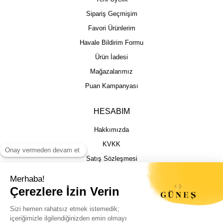
Sipariş Geçmişim
Favori Ürünlerim
Havale Bildirim Formu
Ürün İadesi
Mağazalarımız
Puan Kampanyası
HESABIM
Hakkımızda
KVKK
Satış Sözleşmesi
Gizlilik & Güvenlik
İptal İade Şartları
İstek, Öneri ve Şikayet
Kargo Takibi