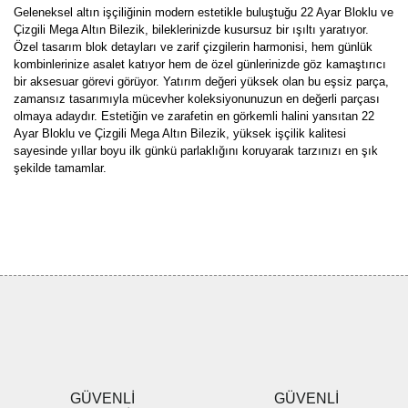
Geleneksel altın işçiliğinin modern estetikle buluştuğu 22 Ayar Bloklu ve
Çizgili Mega Altın Bilezik, bileklerinizde kusursuz bir ışıltı yaratıyor.
Özel tasarım blok detayları ve zarif çizgilerin harmonisi, hem günlük
kombinlerinize asalet katıyor hem de özel günlerinizde göz kamaştırıcı
bir aksesuar görevi görüyor. Yatırım değeri yüksek olan bu eşsiz parça,
zamansız tasarımıyla mücevher koleksiyonunuzun en değerli parçası
olmaya adaydır. Estetiğin ve zarafetin en görkemli halini yansıtan 22
Ayar Bloklu ve Çizgili Mega Altın Bilezik, yüksek işçilik kalitesi
sayesinde yıllar boyu ilk günkü parlaklığını koruyarak tarzınızı en şık
şekilde tamamlar.
Bu ürünün fiyat bilgisi, resim, ürün açıklamalarında ve diğer
konularda yetersiz gördüğünüz noktaları öneri formunu kullanarak
Bu ürüne ilk yorumu siz yapın!
tarafımıza iletebilirsiniz.
Görüş ve önerileriniz için teşekkür ederiz.
Yorum Yaz
Ürün resmi kalitesiz, bozuk veya görüntülenemiyor.
Ürün açıklamasında eksik bilgiler bulunuyor.
Ürün bilgilerinde hatalar bulunuyor.
Ürün fiyatı diğer sitelerden daha pahalı.
GÜVENLİ
GÜVENLİ