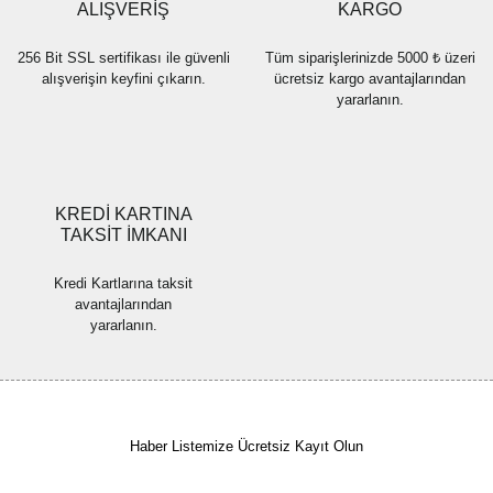
Bu ürüne benzer farklı alternatifler olmalı.
ALIŞVERİŞ
KARGO
256 Bit SSL sertifikası ile güvenli
Tüm siparişlerinizde 5000 ₺ üzeri
alışverişin keyfini çıkarın.
ücretsiz kargo avantajlarından
yararlanın.
Gönder
KREDİ KARTINA
TAKSİT İMKANI
Kredi Kartlarına taksit
avantajlarından
yararlanın.
Haber Listemize Ücretsiz Kayıt Olun