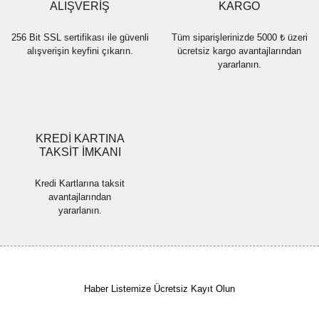
Bu ürüne benzer farklı alternatifler olmalı.
ALIŞVERİŞ
KARGO
256 Bit SSL sertifikası ile güvenli
Tüm siparişlerinizde 5000 ₺ üzeri
alışverişin keyfini çıkarın.
ücretsiz kargo avantajlarından
yararlanın.
Gönder
KREDİ KARTINA
TAKSİT İMKANI
Kredi Kartlarına taksit
avantajlarından
yararlanın.
Haber Listemize Ücretsiz Kayıt Olun