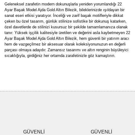
Geleneksel zarafetin modern dokunuşlarla yeniden yorumlandığı 22
Ayar Başak Model Ajda Gold Altın Bilezik, bileklerinizde ışıldayan bir
sanat eseri etkisi yaratıyor. İnceliği ve zarif başak motifleriyle dikkat
çeken bu özel tasarım, günlük stilinize sofistike bir dokunuş katarken,
özel davetlerde de stilinizi kusursuz bir şekilde tamamlamanıza olanak
tanır. Yüksek işçilik kalitesiyle üretilen ve değerini asla kaybetmeyen 22
Ayar Başak Model Ajda Gold Altın Bilezik, hem güvenli bir yatırım aracı
hem de vazgeçilmez bir aksesuar olarak koleksiyonunuzun en değerli
parçası olmaya adaydır. Zamansız tasarımı ve altın renginin büyüleyici
sıcaklığıyla, girdiğiniz her ortamda zarafetinizle göz kamaştırın.
Bu ürünün fiyat bilgisi, resim, ürün açıklamalarında ve diğer
konularda yetersiz gördüğünüz noktaları öneri formunu kullanarak
Bu ürüne ilk yorumu siz yapın!
tarafımıza iletebilirsiniz.
Görüş ve önerileriniz için teşekkür ederiz.
Yorum Yaz
Ürün resmi kalitesiz, bozuk veya görüntülenemiyor.
Ürün açıklamasında eksik bilgiler bulunuyor.
Ürün bilgilerinde hatalar bulunuyor.
Ürün fiyatı diğer sitelerden daha pahalı.
GÜVENLİ
GÜVENLİ