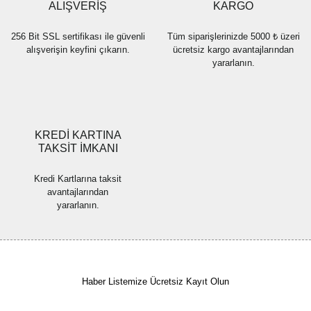
Bu ürüne benzer farklı alternatifler olmalı.
ALIŞVERİŞ
KARGO
256 Bit SSL sertifikası ile güvenli
Tüm siparişlerinizde 5000 ₺ üzeri
alışverişin keyfini çıkarın.
ücretsiz kargo avantajlarından
yararlanın.
Gönder
KREDİ KARTINA
TAKSİT İMKANI
Kredi Kartlarına taksit
avantajlarından
yararlanın.
Haber Listemize Ücretsiz Kayıt Olun