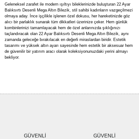
Geleneksel zarafet ile modern ışıltıyı bileklerinizde buluşturan 22 Ayar
Balıksırtı Desenli Mega Altın Bilezik, stil sahibi kadınların vazgeçilmezi
olmaya aday. İnce işçilikle işlenen özel dokusu, her hareketinizde göz
alıcı bir parlaklık sunarak tüm dikkatleri üzerinize çeker. Hem günlük
kombinlerinizi tamamlayacak hem de özel anlarınızda şıklığınızı
taçlandıracak olan 22 Ayar Balıksırtı Desenli Mega Altın Bilezik, aynı
zamanda geleceğe bırakılacak en değerli miraslardan biridir. Estetik
tasarımı ve yüksek altın ayarı sayesinde hem estetik bir aksesuar hem
de güvenilir bir yatırım aracı olarak koleksiyonunuzdaki yerini almayı
bekliyor.
Bu ürünün fiyat bilgisi, resim, ürün açıklamalarında ve diğer
konularda yetersiz gördüğünüz noktaları öneri formunu kullanarak
Bu ürüne ilk yorumu siz yapın!
tarafımıza iletebilirsiniz.
Görüş ve önerileriniz için teşekkür ederiz.
Yorum Yaz
Ürün resmi kalitesiz, bozuk veya görüntülenemiyor.
Ürün açıklamasında eksik bilgiler bulunuyor.
Ürün bilgilerinde hatalar bulunuyor.
Ürün fiyatı diğer sitelerden daha pahalı.
GÜVENLİ
GÜVENLİ