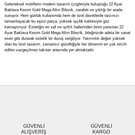
Geleneksel motiflerin modern tasarım çizgileriyle buluştuğu 22 Ayar
Baklava Kesim Gold Mega Altın Bilezik, zarafeti ve şıklığı bir arada
sunuyor. Hem günlük kullanımda hem de özel davetlerde tarzınızı
tamamlayacak bu eşsiz parça, yüksek işçilik kalitesiyle göz
kamaştırıyor. Estetiğin en saf ve ışıltılı hallerinden birini yansıtan 22
Ayar Baklava Kesim Gold Mega Altın Bilezik, bileğinizde adeta bir sanat
eseri gibi durarak estetik bir duruş sergiliyor. Yatırımlık değeri yüksek
olan bu özel tasarım, zamansız güzelliğiyle her dönemin en çok tercih
edilen vazgeçilmez takıları arasında yer almaktadır.
Bu ürünün fiyat bilgisi, resim, ürün açıklamalarında ve diğer
konularda yetersiz gördüğünüz noktaları öneri formunu kullanarak
Bu ürüne ilk yorumu siz yapın!
tarafımıza iletebilirsiniz.
Görüş ve önerileriniz için teşekkür ederiz.
Yorum Yaz
Ürün resmi kalitesiz, bozuk veya görüntülenemiyor.
Ürün açıklamasında eksik bilgiler bulunuyor.
Ürün bilgilerinde hatalar bulunuyor.
Ürün fiyatı diğer sitelerden daha pahalı.
GÜVENLİ
GÜVENLİ
Bu ürüne benzer farklı alternatifler olmalı.
ALIŞVERİŞ
KARGO