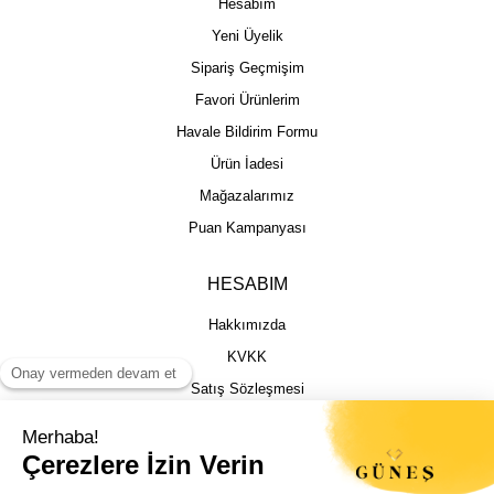
Hesabım
Yeni Üyelik
Sipariş Geçmişim
Favori Ürünlerim
Havale Bildirim Formu
Ürün İadesi
Mağazalarımız
Puan Kampanyası
HESABIM
Hakkımızda
KVKK
Satış Sözleşmesi
Gizlilik & Güvenlik
İptal İade Şartları
İstek, Öneri ve Şikayet