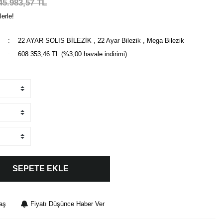
45.983,57 TL
erle!
22 AYAR SOLIS BİLEZİK
,
22 Ayar Bilezik
,
Mega Bilezik
608.353,46 TL (%3,00 havale indirimi)
SEPETE EKLE
aş
Fiyatı Düşünce Haber Ver