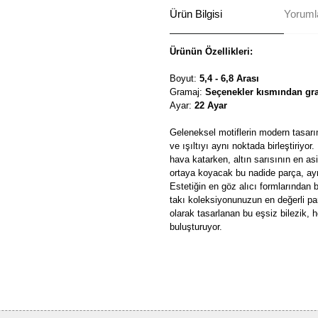
Ürün Bilgisi
Yorumla
Ürünün Özellikleri:
Boyut:
5,4 - 6,8 Arası
Gramaj:
Seçenekler kısmından gra
Ayar:
22 Ayar
Geleneksel motiflerin modern tasarım
ve ışıltıyı aynı noktada birleştiriyor.
hava katarken, altın sarısının en as
ortaya koyacak bu nadide parça, ay
Estetiğin en göz alıcı formlarından 
takı koleksiyonunuzun en değerli par
olarak tasarlanan bu eşsiz bilezik, h
buluşturuyor.
Bu ürünün fiyat bilgisi, resim, ü
formunu kullanarak tarafımıza ilete
Görüş ve önerileriniz için teşekkü