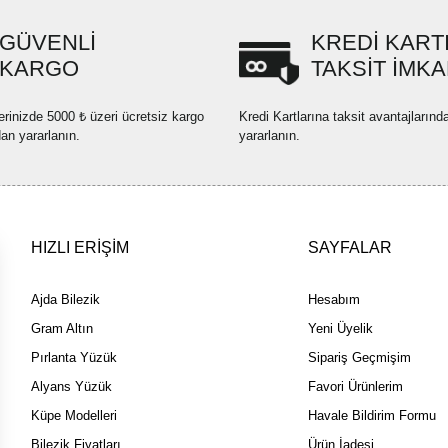
Ürün resmi kalitesiz, bozuk ve
GÜVENLİ
KREDİ KART
Ürün açıklamasında eksik bilgi
KARGO
TAKSİT İMKA
Ürün bilgilerinde hatalar bulun
Ürün fiyatı diğer sitelerden dah
erinizde 5000 ₺ üzeri ücretsiz kargo
Kredi Kartlarına taksit avantajlarınd
Bu ürüne benzer farklı alternatif
dan yararlanın.
yararlanın.
HIZLI ERİŞİM
SAYFALAR
Ajda Bilezik
Hesabım
Gram Altın
Yeni Üyelik
Pırlanta Yüzük
Sipariş Geçmişim
Alyans Yüzük
Favori Ürünlerim
Küpe Modelleri
Havale Bildirim Formu
Bilezik Fiyatları
Ürün İadesi