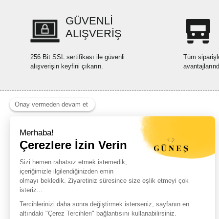
GÜVENLİ
ALIŞVERİŞ
256 Bit SSL sertifikası ile güvenli
Tüm siparişl
alışverişin keyfini çıkarın.
avantajların
Haber Listemize Ücretsiz Kayıt Olun
+