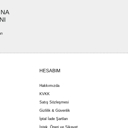
ya görüntülenemiyor.
Yorum Yaz
INA
ler bulunuyor.
NI
uyor.
a pahalı.
an
ler olmalı.
HESABIM
Gönder
Hakkımızda
KVKK
Satış Sözleşmesi
Gizlilik & Güvenlik
İptal İade Şartları
İstek, Öneri ve Şikayet