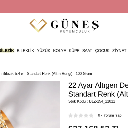
BILEZIK
BILEKLIK
YÜZÜK
KOLYE
KÜPE
SAAT
ÇOCUK
ZIYNET
n Bilezik 5.4 ⌀ - Standart Renk (Altın Rengi) - 100 Gram
22 Ayar Altıgen De
Standart Renk (Al
Stok Kodu : BLZ-254_21812
0 - Yorum Yap