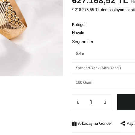
627.168,52 TL
6
* 218.275,55 TL den başlayan taksitl
Kategori
Havale
Seçenekler
Arkadaşına Gönder
Payl