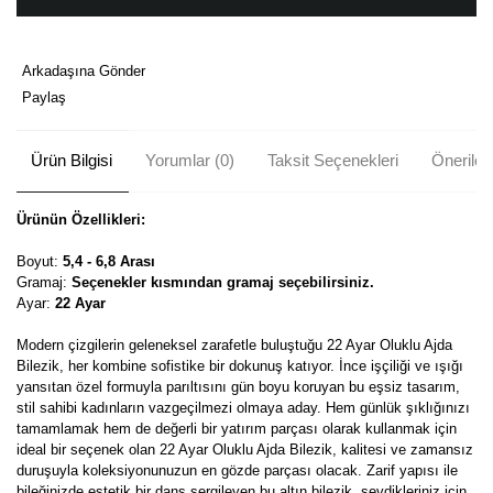
Arkadaşına Gönder
Paylaş
Ürün Bilgisi
Yorumlar (0)
Taksit Seçenekleri
Önerileri
Ürünün Özellikleri:
Boyut:
5,4 - 6,8 Arası
Gramaj:
Seçenekler kısmından gramaj seçebilirsiniz.
Ayar:
22 Ayar
Modern çizgilerin geleneksel zarafetle buluştuğu 22 Ayar Oluklu Ajda
Bilezik, her kombine sofistike bir dokunuş katıyor. İnce işçiliği ve ışığı
yansıtan özel formuyla parıltısını gün boyu koruyan bu eşsiz tasarım,
stil sahibi kadınların vazgeçilmezi olmaya aday. Hem günlük şıklığınızı
tamamlamak hem de değerli bir yatırım parçası olarak kullanmak için
ideal bir seçenek olan 22 Ayar Oluklu Ajda Bilezik, kalitesi ve zamansız
duruşuyla koleksiyonunuzun en gözde parçası olacak. Zarif yapısı ile
bileğinizde estetik bir dans sergileyen bu altın bilezik, sevdikleriniz için