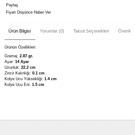
Paylaş
Fiyatı Düşünce Haber Ver
Ürün Bilgisi
Yorumlar (0)
Taksit Seçenekleri
Önerileri
Ürünün Özellikleri:
Gramaj:
2.87 gr.
Ayar:
14 Ayar
Uzunluk:
22.2 cm
Zincir Kalınlığı:
0.1 cm
Kolye Ucu Yüksekliği:
1.4 cm
Kolye Ucu Eni:
1.5 cm
Bu ürünün fiyat bilgisi, resim, ürün açıklamalarında ve diğer
konularda yetersiz gördüğünüz noktaları öneri formunu kullanarak
Bu ürüne ilk yorumu siz yapın!
tarafımıza iletebilirsiniz.
Görüş ve önerileriniz için teşekkür ederiz.
Yorum Yaz
Ürün resmi kalitesiz, bozuk veya görüntülenemiyor.