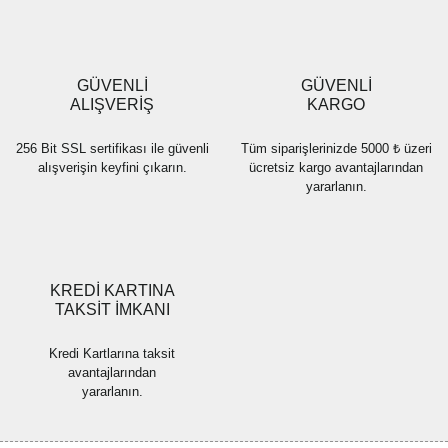
Ürün açıklamasında eksik bilgiler bulunuyor.
Ürün bilgilerinde hatalar bulunuyor.
Ürün fiyatı diğer sitelerden daha pahalı.
GÜVENLİ
GÜVENLİ
Bu ürüne benzer farklı alternatifler olmalı.
ALIŞVERİŞ
KARGO
256 Bit SSL sertifikası ile güvenli
Tüm siparişlerinizde 5000 ₺ üzeri
alışverişin keyfini çıkarın.
ücretsiz kargo avantajlarından
yararlanın.
Gönder
KREDİ KARTINA
TAKSİT İMKANI
Kredi Kartlarına taksit
avantajlarından
yararlanın.