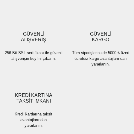
Yorum Yaz
Ürün resmi kalitesiz, bozuk veya görüntülenemiyor.
Ürün açıklamasında eksik bilgiler bulunuyor.
Ürün bilgilerinde hatalar bulunuyor.
Ürün fiyatı diğer sitelerden daha pahalı.
GÜVENLİ
GÜVENLİ
Bu ürüne benzer farklı alternatifler olmalı.
ALIŞVERİŞ
KARGO
256 Bit SSL sertifikası ile güvenli
Tüm siparişlerinizde 5000 ₺ üzeri
alışverişin keyfini çıkarın.
ücretsiz kargo avantajlarından
yararlanın.
Gönder
KREDİ KARTINA
TAKSİT İMKANI
Kredi Kartlarına taksit
avantajlarından
yararlanın.