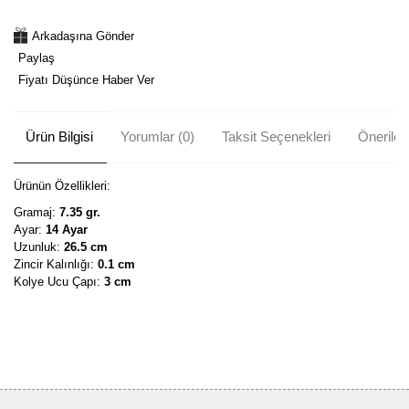
Arkadaşına Gönder
Paylaş
Fiyatı Düşünce Haber Ver
Ürün Bilgisi
Yorumlar (0)
Taksit Seçenekleri
Önerileri
Ürünün Özellikleri:
Gramaj:
7.35 gr.
Ayar:
14 Ayar
Uzunluk:
26.5 cm
Zincir Kalınlığı:
0.1 cm
Kolye Ucu Çapı:
3 cm
Bu ürünün fiyat bilgisi, resim, ürün açıklamalarında ve diğer
konularda yetersiz gördüğünüz noktaları öneri formunu kullanarak
Bu ürüne ilk yorumu siz yapın!
tarafımıza iletebilirsiniz.
Görüş ve önerileriniz için teşekkür ederiz.