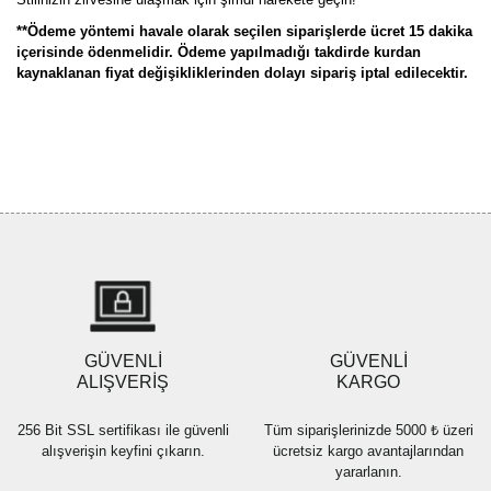
**Ödeme yöntemi havale olarak seçilen siparişlerde ücret 15 dakika
içerisinde ödenmelidir. Ödeme yapılmadığı takdirde kurdan
kaynaklanan fiyat değişikliklerinden dolayı sipariş iptal edilecektir.
Bu ürünün fiyat bilgisi, resim, ürün açıklamalarında ve diğer
konularda yetersiz gördüğünüz noktaları öneri formunu kullanarak
Bu ürüne ilk yorumu siz yapın!
tarafımıza iletebilirsiniz.
Görüş ve önerileriniz için teşekkür ederiz.
Yorum Yaz
Ürün resmi kalitesiz, bozuk veya görüntülenemiyor.
Ürün açıklamasında eksik bilgiler bulunuyor.
Ürün bilgilerinde hatalar bulunuyor.
Ürün fiyatı diğer sitelerden daha pahalı.
GÜVENLİ
GÜVENLİ
Bu ürüne benzer farklı alternatifler olmalı.
ALIŞVERİŞ
KARGO
256 Bit SSL sertifikası ile güvenli
Tüm siparişlerinizde 5000 ₺ üzeri
alışverişin keyfini çıkarın.
ücretsiz kargo avantajlarından
yararlanın.