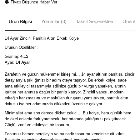
Fiyatı Düşünce Haber Ver
Ürün Bilgisi
Yorumlar (0)
Taksit Seçenekleri
Önerileri
14 Ayar Zincirli Parıltılı Altın Erkek Kolye
Ürünün Özellikleri:
Gramaj:
4.15
Ayar:
14 Ayar
Zarafetin ve gücün mükemmel birleşimi… 14 ayar altının parıltısı, zincir
detaylarıyla şıklığınızı bir adım öteye taşıyor. Bu erkek kolye, sade
ama etkileyici tasarımıyla stilinize güçlü bir vurgu yaparken, altının
ışıltısı her anınıza özgün bir parıltı katıyor. Zincirli yapısı, modern
erkeğin karizmasını ve maskülen duruşunu yansıtırken, parıltılı altın
dokusu ise her adımınızda dikkatleri üzerinize çekiyor.
Minimalist ama son derece dikkat çekici… Bu kolye, hem günlük hem
de özel anlarda fark yaratacak, her ortamda şıklığınızı pekiştirecek.
Güçlü, zarif ve etkileyici bir tasarım.
Farkınızı hemen sergileyin ve bu nadir tasarımı kendinize ait kılın.
Stilinizin zirvesine ulaşmak için şimdi harekete geçin!