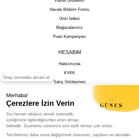
Favori Ürünlerim
Havale Bildirim Formu
Ürün İadesi
Mağazalarımız
Puan Kampanyası
HESABIM
Hakkımızda
KVKK
Satış Sözleşmesi
Gizlilik & Güvenlik
İptal İade Şartları
İstek, Öneri ve Şikayet
Kargo Takibi
Sizin için en iyi deneyimi sunmak adına