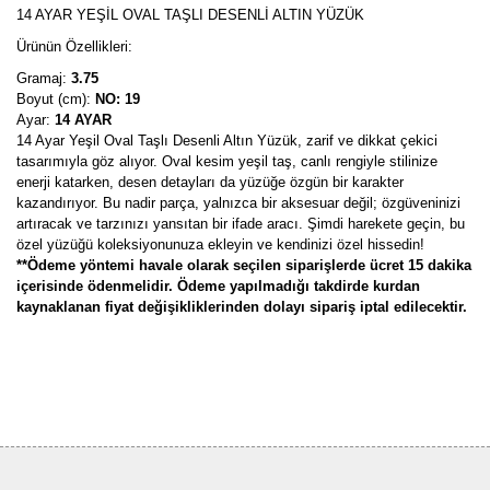
14 AYAR YEŞİL OVAL TAŞLI DESENLİ ALTIN YÜZÜK
Ürünün Özellikleri:
Gramaj:
3.75
Boyut (cm):
NO: 19
Ayar:
14 AYAR
14 Ayar Yeşil Oval Taşlı Desenli Altın Yüzük, zarif ve dikkat çekici
tasarımıyla göz alıyor. Oval kesim yeşil taş, canlı rengiyle stilinize
enerji katarken, desen detayları da yüzüğe özgün bir karakter
kazandırıyor. Bu nadir parça, yalnızca bir aksesuar değil; özgüveninizi
artıracak ve tarzınızı yansıtan bir ifade aracı. Şimdi harekete geçin, bu
özel yüzüğü koleksiyonunuza ekleyin ve kendinizi özel hissedin!
**Ödeme yöntemi havale olarak seçilen siparişlerde ücret 15 dakika
içerisinde ödenmelidir. Ödeme yapılmadığı takdirde kurdan
kaynaklanan fiyat değişikliklerinden dolayı sipariş iptal edilecektir.
Bu ürünün fiyat bilgisi, resim, ürün açıklamalarında ve diğer
konularda yetersiz gördüğünüz noktaları öneri formunu kullanarak
Bu ürüne ilk yorumu siz yapın!
tarafımıza iletebilirsiniz.
Görüş ve önerileriniz için teşekkür ederiz.
Yorum Yaz