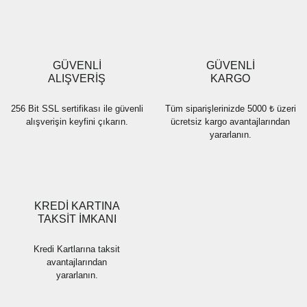
Ürün resmi kalitesiz, bozuk veya görüntülenemiyor.
Ürün açıklamasında eksik bilgiler bulunuyor.
Ürün bilgilerinde hatalar bulunuyor.
Ürün fiyatı diğer sitelerden daha pahalı.
GÜVENLİ
GÜVENLİ
Bu ürüne benzer farklı alternatifler olmalı.
ALIŞVERİŞ
KARGO
256 Bit SSL sertifikası ile güvenli
Tüm siparişlerinizde 5000 ₺ üzeri
alışverişin keyfini çıkarın.
ücretsiz kargo avantajlarından
yararlanın.
Gönder
KREDİ KARTINA
TAKSİT İMKANI
Kredi Kartlarına taksit
avantajlarından
yararlanın.