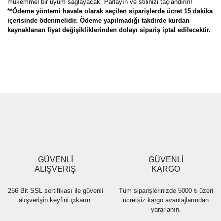
mükemmel bir uyum sağlayacak. Parlayın ve stilinizi taçlandırın!
**Ödeme yöntemi havale olarak seçilen siparişlerde ücret 15 dakika
içerisinde ödenmelidir. Ödeme yapılmadığı takdirde kurdan
kaynaklanan fiyat değişikliklerinden dolayı sipariş iptal edilecektir.
Bu ürünün fiyat bilgisi, resim, ürün açıklamalarında ve diğer
konularda yetersiz gördüğünüz noktaları öneri formunu kullanarak
Bu ürüne ilk yorumu siz yapın!
tarafımıza iletebilirsiniz.
Görüş ve önerileriniz için teşekkür ederiz.
Yorum Yaz
Ürün resmi kalitesiz, bozuk veya görüntülenemiyor.
Ürün açıklamasında eksik bilgiler bulunuyor.
Ürün bilgilerinde hatalar bulunuyor.
Ürün fiyatı diğer sitelerden daha pahalı.
GÜVENLİ
GÜVENLİ
Bu ürüne benzer farklı alternatifler olmalı.
ALIŞVERİŞ
KARGO
256 Bit SSL sertifikası ile güvenli
Tüm siparişlerinizde 5000 ₺ üzeri
alışverişin keyfini çıkarın.
ücretsiz kargo avantajlarından
yararlanın.