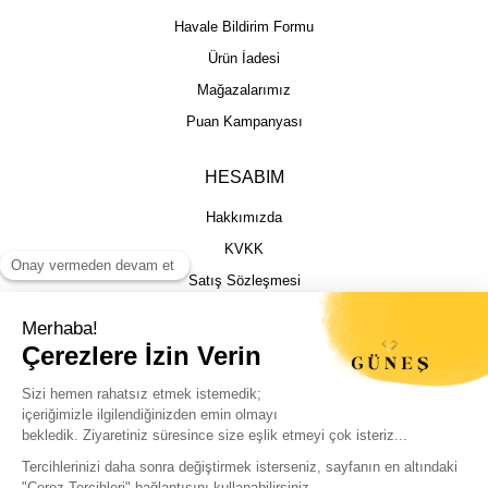
Havale Bildirim Formu
Ürün İadesi
Mağazalarımız
Puan Kampanyası
HESABIM
Hakkımızda
KVKK
Satış Sözleşmesi
Gizlilik & Güvenlik
İptal İade Şartları
İstek, Öneri ve Şikayet
Kargo Takibi
Sizin için en iyi deneyimi sunmak adına