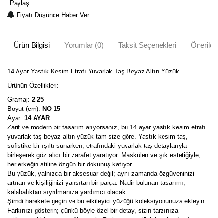
Paylaş
Fiyatı Düşünce Haber Ver
Ürün Bilgisi
Yorumlar (0)
Taksit Seçenekleri
Önerileri
14 Ayar Yastık Kesim Etrafı Yuvarlak Taş Beyaz Altın Yüzük
Ürünün Özellikleri:
Gramaj:
2.25
Boyut (cm):
NO 15
Ayar:
14 AYAR
Zarif ve modern bir tasarım arıyorsanız, bu 14 ayar yastık kesim etrafı
yuvarlak taş beyaz altın yüzük tam size göre. Yastık kesim taş,
sofistike bir ışıltı sunarken, etrafındaki yuvarlak taş detaylarıyla
birleşerek göz alıcı bir zarafet yaratıyor. Maskülen ve şık estetiğiyle,
her erkeğin stiline özgün bir dokunuş katıyor.
Bu yüzük, yalnızca bir aksesuar değil; aynı zamanda özgüveninizi
artıran ve kişiliğinizi yansıtan bir parça. Nadir bulunan tasarımı,
kalabalıktan sıyrılmanıza yardımcı olacak.
Şimdi harekete geçin ve bu etkileyici yüzüğü koleksiyonunuza ekleyin.
Farkınızı gösterin; çünkü böyle özel bir detay, sizin tarzınıza