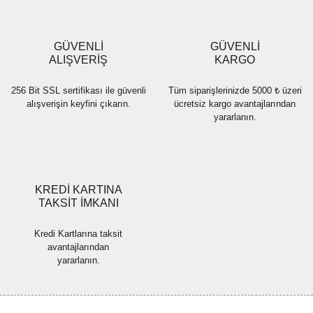
Ürün bilgilerinde hatalar bulunuyor.
Ürün fiyatı diğer sitelerden daha pahalı.
GÜVENLİ
GÜVENLİ
Bu ürüne benzer farklı alternatifler olmalı.
ALIŞVERİŞ
KARGO
256 Bit SSL sertifikası ile güvenli
Tüm siparişlerinizde 5000 ₺ üzeri
alışverişin keyfini çıkarın.
ücretsiz kargo avantajlarından
yararlanın.
Gönder
KREDİ KARTINA
TAKSİT İMKANI
Kredi Kartlarına taksit
avantajlarından
yararlanın.