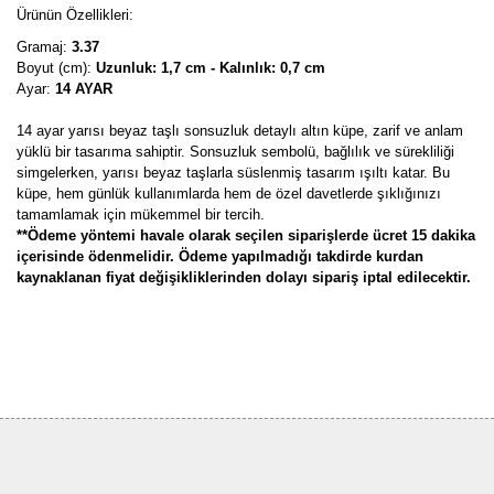
Ürünün Özellikleri:
Gramaj:
3.37
Boyut (cm):
Uzunluk: 1,7 cm - Kalınlık: 0,7 cm
Ayar:
14 AYAR
14 ayar yarısı beyaz taşlı sonsuzluk detaylı altın küpe, zarif ve anlam
yüklü bir tasarıma sahiptir. Sonsuzluk sembolü, bağlılık ve sürekliliği
simgelerken, yarısı beyaz taşlarla süslenmiş tasarım ışıltı katar. Bu
küpe, hem günlük kullanımlarda hem de özel davetlerde şıklığınızı
tamamlamak için mükemmel bir tercih.
**Ödeme yöntemi havale olarak seçilen siparişlerde ücret 15 dakika
içerisinde ödenmelidir. Ödeme yapılmadığı takdirde kurdan
kaynaklanan fiyat değişikliklerinden dolayı sipariş iptal edilecektir.
Bu ürünün fiyat bilgisi, resim, ürün açıklamalarında ve diğer
konularda yetersiz gördüğünüz noktaları öneri formunu kullanarak
Bu ürüne ilk yorumu siz yapın!
tarafımıza iletebilirsiniz.
Görüş ve önerileriniz için teşekkür ederiz.
Yorum Yaz
Ürün resmi kalitesiz, bozuk veya görüntülenemiyor.
Ürün açıklamasında eksik bilgiler bulunuyor.