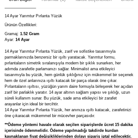
14 Ayar Yarımtur Pırlanta Yüzük
Ürünün Özellikleri:
Gramaj:
1.52 Gram
Ayar:
14 Ayar
14 Ayar Yarımtur Pırlanta Yüzük, zarif ve sofistike tasarımıyla
parmaklarınızda benzersiz bir ışıltı yaratacak. Yarımtur formu,
pırlantaların simetrik sıralanışıyla modern bir şıklık sunarken, her
adımda zarafetle parlamanızı sağlar. Minimalist ama etkileyici
tasarımıyla bu yüzük, hem günlük şıklığınız için mükemmel bir seçenek
hem de özel anlarınıza ışıltı katacak bir parça olarak öne çıkar.
Pırlantaların ışıltısı, yüzüğün yarım daire formuyla birleşerek her açıdan
zarif bir parlaklık yaratır. 14 ayar altının sağlam yapısı ve şıklığı, uzun
süreli kullanım sunar. Bu yüzük, sade ama etkileyici bir zarafet
arayanlar için ideal bir tercihtir.
14 Ayar Yarımtur Pırlanta Yüzük, her anınıza ışıltı katacak, zarafetinizi
öne çıkaracak mükemmel bir mücevher parçasıdır.
**Ödeme yöntemi havale olarak seçilen siparişlerde ücret 15 dakika
içerisinde ödenmelidir. Ödeme yapılmadığı takdirde kurdan
kaynaklanan fiyat değişikliklerinden dolayı sipariş iptal edilecektir.