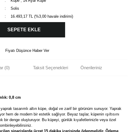
Küpe
,
14 Ayar Küpe
Solis
16.493,17 TL (%3,00 havale indirimi)
SEPETE EKLE
Fiyatı Düşünce Haber Ver
r (0)
Taksit Seçenekleri
Önerileriniz
nlık: 0,8 cm
z yaprak tasarımlı altın küpe, doğal ve zarif bir görünüm sunuyor. Yaprak
or hem de modern bir estetik sağlıyor. Beyaz taşlar, küpenin ışıltısını
ık bir denge oluşturuyor. Bu küpeyi, günlük kıyafetlerinizle veya özel
kombinleyebilirsiniz.
çilen siparişlerde ücret 15 dakika içerisinde ödenmelidir. Ödeme