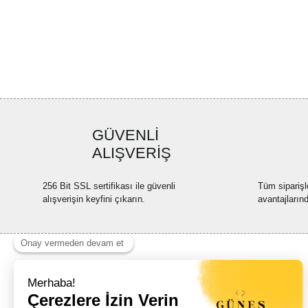
GÜVENLİ
ALIŞVERİŞ
256 Bit SSL sertifikası ile güvenli
Tüm siparişl
alışverişin keyfini çıkarın.
avantajların
Haber Listemize Ücretsiz Kayıt Olun