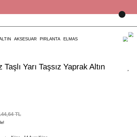
ALTIN
AKSESUAR
PIRLANTA
ELMAS
 Taşlı Yarı Taşsız Yaprak Altın
144,64 TL
le!