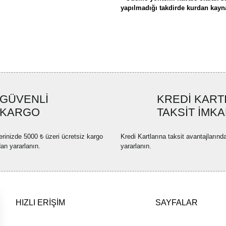
yapılmadığı takdirde kurdan kaynak
Bu ürünün fiyat bilgisi, resim, ü
formunu kullanarak tarafımıza ilete
Görüş ve önerileriniz için teşekkü
Ürün resmi kalitesiz, bozuk ve
GÜVENLİ
KREDİ KART
Ürün açıklamasında eksik bilgi
KARGO
TAKSİT İMKA
Ürün bilgilerinde hatalar bulun
Ürün fiyatı diğer sitelerden dah
erinizde 5000 ₺ üzeri ücretsiz kargo
Kredi Kartlarına taksit avantajlarınd
Bu ürüne benzer farklı alternatif
dan yararlanın.
yararlanın.
HIZLI ERİŞİM
SAYFALAR