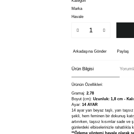
Kategori
Marka
Havale
Arkadaşına Gönder
Paylaş
Ürün Bilgisi
Yorumla
Ürünün Özellikleri:
Gramaj:
2.78
Boyut (cm):
Uzunluk: 1,8 cm - Kalı
Ayar:
14 AYAR
14 ayar yarı beyaz taşlı, yarı taşsı
şekli, hem feminen bir dokunuş katıy
artırırken, taşsız kısımlar sade ve ş
günlerdeki elbiselerinizle rahatlıkla 
**Ödeme yöntemi havale olarak se