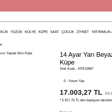
EKLIK
YÜZÜK
KOLYE
KÜPE
SAAT
ÇOCUK
ZIYNET
YATIRIMLIK 
pe
14 Ayar Yarı Beyaz
Küpe
Stok Kodu : KPE10967
0 - Yorum Yap
17.003,27 TL
24.
* 5.917,70 TL den başlayan taksitler