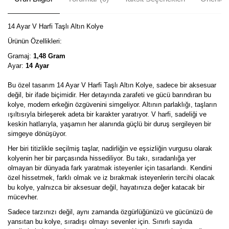
14 Ayar V Harfi Taşlı Altın Kolye
Ürünün Özellikleri:
Gramaj:
1,48 Gram
Ayar:
14 Ayar
Bu özel tasarım 14 Ayar V Harfi Taşlı Altın Kolye, sadece bir aksesuar
değil, bir ifade biçimidir. Her detayında zarafeti ve gücü barındıran bu
kolye, modern erkeğin özgüvenini simgeliyor. Altının parlaklığı, taşların
ışıltısıyla birleşerek adeta bir karakter yaratıyor. V harfi, sadeliği ve
keskin hatlarıyla, yaşamın her alanında güçlü bir duruş sergileyen bir
simgeye dönüşüyor.
Her biri titizlikle seçilmiş taşlar, nadirliğin ve eşsizliğin vurgusu olarak
kolyenin her bir parçasında hissediliyor. Bu takı, sıradanlığa yer
olmayan bir dünyada fark yaratmak isteyenler için tasarlandı. Kendini
özel hissetmek, farklı olmak ve iz bırakmak isteyenlerin tercihi olacak
bu kolye, yalnızca bir aksesuar değil, hayatınıza değer katacak bir
mücevher.
Sadece tarzınızı değil, aynı zamanda özgürlüğünüzü ve gücünüzü de
yansıtan bu kolye, sıradışı olmayı sevenler için. Sınırlı sayıda