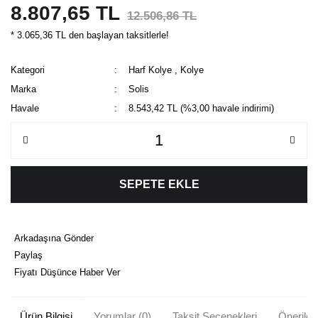
8.807,65 TL
12.506,86 TL
* 3.065,36 TL den başlayan taksitlerle!
Kategori
Harf Kolye
,
Kolye
Marka
Solis
Havale
8.543,42 TL (%3,00 havale indirimi)
SEPETE EKLE
Arkadaşına Gönder
Paylaş
Fiyatı Düşünce Haber Ver
Ürün Bilgisi
Yorumlar (0)
Taksit Seçenekleri
Önerileri