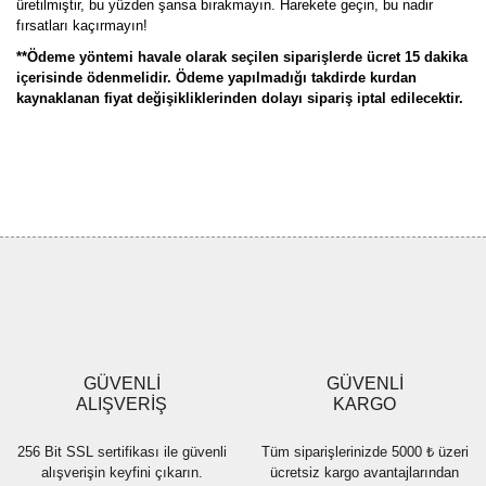
üretilmiştir, bu yüzden şansa bırakmayın. Harekete geçin, bu nadir
fırsatları kaçırmayın!
**Ödeme yöntemi havale olarak seçilen siparişlerde ücret 15 dakika
içerisinde ödenmelidir. Ödeme yapılmadığı takdirde kurdan
kaynaklanan fiyat değişikliklerinden dolayı sipariş iptal edilecektir.
Bu ürünün fiyat bilgisi, resim, ürün açıklamalarında ve diğer
konularda yetersiz gördüğünüz noktaları öneri formunu kullanarak
Bu ürüne ilk yorumu siz yapın!
tarafımıza iletebilirsiniz.
Görüş ve önerileriniz için teşekkür ederiz.
Yorum Yaz
Ürün resmi kalitesiz, bozuk veya görüntülenemiyor.
Ürün açıklamasında eksik bilgiler bulunuyor.
Ürün bilgilerinde hatalar bulunuyor.
Ürün fiyatı diğer sitelerden daha pahalı.
GÜVENLİ
GÜVENLİ
Bu ürüne benzer farklı alternatifler olmalı.
ALIŞVERİŞ
KARGO
256 Bit SSL sertifikası ile güvenli
Tüm siparişlerinizde 5000 ₺ üzeri
alışverişin keyfini çıkarın.
ücretsiz kargo avantajlarından