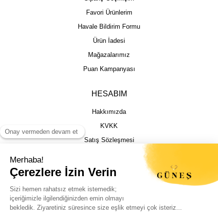
Favori Ürünlerim
Havale Bildirim Formu
Ürün İadesi
Mağazalarımız
Puan Kampanyası
HESABIM
Hakkımızda
KVKK
Satış Sözleşmesi
Gizlilik & Güvenlik
İptal İade Şartları
İstek, Öneri ve Şikayet
Kargo Takibi