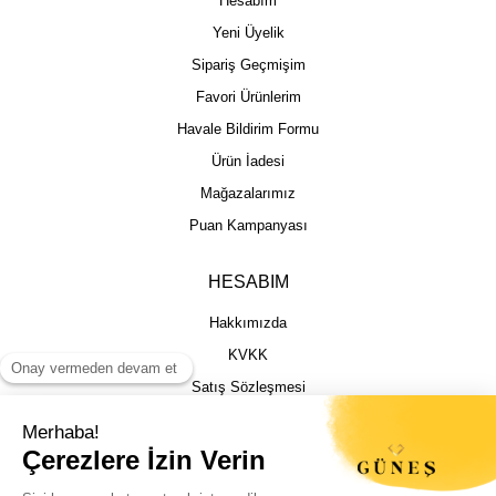
Hesabım
Yeni Üyelik
Sipariş Geçmişim
Favori Ürünlerim
Havale Bildirim Formu
Ürün İadesi
Mağazalarımız
Puan Kampanyası
HESABIM
Hakkımızda
KVKK
Satış Sözleşmesi
Gizlilik & Güvenlik
İptal İade Şartları
İstek, Öneri ve Şikayet