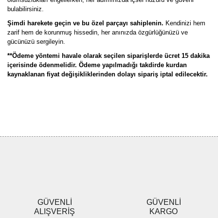
bulabilirsiniz.
Şimdi harekete geçin ve bu özel parçayı sahiplenin.
Kendinizi hem
zarif hem de korunmuş hissedin, her anınızda özgürlüğünüzü ve
gücünüzü sergileyin.
**Ödeme yöntemi havale olarak seçilen siparişlerde ücret 15 dakika
içerisinde ödenmelidir. Ödeme yapılmadığı takdirde kurdan
kaynaklanan fiyat değişikliklerinden dolayı sipariş iptal edilecektir.
Bu ürünün fiyat bilgisi, resim, ürün açıklamalarında ve diğer
konularda yetersiz gördüğünüz noktaları öneri formunu kullanarak
Bu ürüne ilk yorumu siz yapın!
tarafımıza iletebilirsiniz.
Görüş ve önerileriniz için teşekkür ederiz.
Yorum Yaz
Ürün resmi kalitesiz, bozuk veya görüntülenemiyor.
Ürün açıklamasında eksik bilgiler bulunuyor.
Ürün bilgilerinde hatalar bulunuyor.
Ürün fiyatı diğer sitelerden daha pahalı.
GÜVENLİ
GÜVENLİ
Bu ürüne benzer farklı alternatifler olmalı.
ALIŞVERİŞ
KARGO