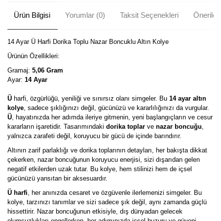
Ürün Bilgisi
Yorumlar (0)
Taksit Seçenekleri
Önerileri
14 Ayar Ü Harfi Dorika Toplu Nazar Boncuklu Altın Kolye
Ürünün Özellikleri:
Gramaj:
5,06 Gram
Ayar:
14 Ayar
Ü
harfi, özgürlüğü, yeniliği ve sınırsız olanı simgeler. Bu
14 ayar altın
kolye
, sadece şıklığınızı değil, gücünüzü ve kararlılığınızı da vurgular.
Ü
, hayatınızda her adımda ileriye gitmenin, yeni başlangıçların ve cesur
kararların işaretidir. Tasarımındaki
dorika toplar
ve
nazar boncuğu
,
yalnızca zarafeti değil, koruyucu bir gücü de içinde barındırır.
Altının zarif parlaklığı ve dorika toplarının detayları, her bakışta dikkat
çekerken, nazar boncuğunun koruyucu enerjisi, sizi dışarıdan gelen
negatif etkilerden uzak tutar. Bu kolye, hem stilinizi hem de içsel
gücünüzü yansıtan bir aksesuardır.
Ü harfi
, her anınızda cesaret ve özgüvenle ilerlemenizi simgeler. Bu
kolye, tarzınızı tanımlar ve sizi sadece şık değil, aynı zamanda güçlü
hissettirir. Nazar boncuğunun etkisiyle, dış dünyadan gelecek
olumsuzlukları engellerken, her adımınızda içsel huzuru ve güveni