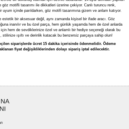
göz motifli tasarımı ile dikkatleri üzerine çekiyor. Canlı turuncu renk,
ir uyum içinde parıldarken, göz motifi tasarımına gizem ve anlam katıyor.
estetik bir aksesuar değil, aynı zamanda kişisel bir ifade aracı. Göz
duğuna inanılır ve bu özel parça, hem günlük yaşamda hem de özel anlarda
z için hem de sevdiklerinize özel ve anlamlı bir hediye seçeneği olarak bu
 stilinize ışıltı ve derinlik katacak bu benzersiz parçaya sahip olun!
çilen siparişlerde ücret 15 dakika içerisinde ödenmelidir. Ödeme
lanan fiyat değişikliklerinden dolayı sipariş iptal edilecektir.
rün açıklamalarında ve diğer konularda yetersiz gördüğünüz noktaları öneri
bilirsiniz.
Bu ürüne ilk yorumu siz yapın!
r ederiz.
ya görüntülenemiyor.
Yorum Yaz
INA
ler bulunuyor.
NI
uyor.
a pahalı.
an
ler olmalı.