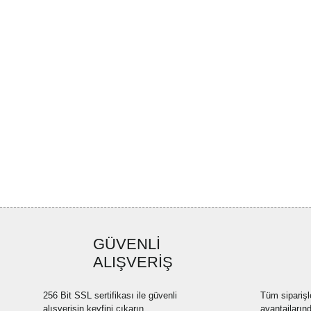
GÜVENLİ
ALIŞVERİŞ
256 Bit SSL sertifikası ile güvenli
Tüm siparişl
alışverişin keyfini çıkarın.
avantajların