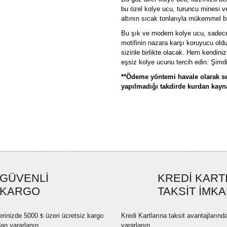
bu özel kolye ucu, turuncu minesi ve 
altının sıcak tonlarıyla mükemmel b
Bu şık ve modern kolye ucu, sadece 
motifinin nazara karşı koruyucu ol
sizinle birlikte olacak. Hem kendini
eşsiz kolye ucunu tercih edin. Şimdi,
**Ödeme yöntemi havale olarak se
yapılmadığı takdirde kurdan kaynak
Bu ürünün fiyat bilgisi, resim, ü
formunu kullanarak tarafımıza ilete
Görüş ve önerileriniz için teşekkü
Ürün resmi kalitesiz, bozuk ve
GÜVENLİ
KREDİ KART
Ürün açıklamasında eksik bilgi
KARGO
TAKSİT İMKA
Ürün bilgilerinde hatalar bulun
Ürün fiyatı diğer sitelerden dah
erinizde 5000 ₺ üzeri ücretsiz kargo
Kredi Kartlarına taksit avantajlarınd
Bu ürüne benzer farklı alternatif
dan yararlanın.
yararlanın.