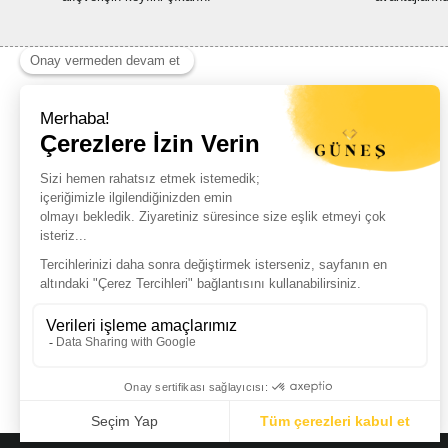
Haber Listemize Ücretsiz Kayıt Olun
+