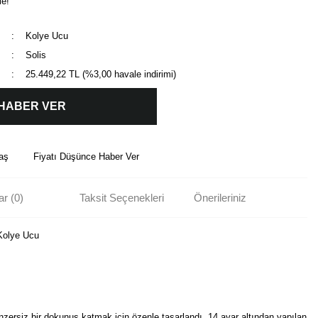
le!
Kolye Ucu
Solis
25.449,22 TL (%3,00 havale indirimi)
 HABER VER
aş
Fiyatı Düşünce Haber Ver
r (0)
Taksit Seçenekleri
Önerileriniz
 Kolye Ucu
nzersiz bir dokunuş katmak için özenle tasarlandı. 14 ayar altından yapılan