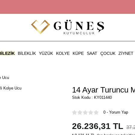
BILEZIK
BILEKLIK
YÜZÜK
KOLYE
KÜPE
SAAT
ÇOCUK
ZIYNET
e Ucu
14 Ayar Turuncu M
Stok Kodu : KY011440
0 - Yorum Yap
26.236,31 TL
37.