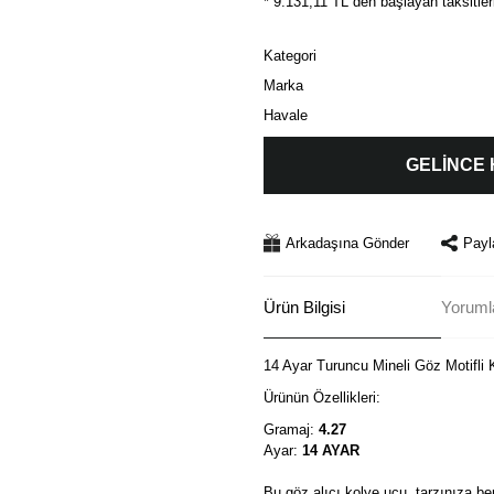
* 9.131,11 TL den başlayan taksitler
Kategori
Marka
Havale
GELİNCE
Arkadaşına Gönder
Payl
Ürün Bilgisi
Yorumla
14 Ayar Turuncu Mineli Göz Motifli
Ürünün Özellikleri:
Gramaj:
4.27
Ayar:
14 AYAR
Bu göz alıcı kolye ucu, tarzınıza be