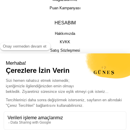
Puan Kampanyası
HESABIM
Hakkımızda
KVKK
Satış Sözleşmesi
Gizlilik & Güvenlik
İptal İade Şartları
İstek, Öneri ve Şikayet
Kargo Takibi
Sizin için en iyi deneyimi sunmak adına
çerezleri kullanıyoruz. Sitemizi sorunsuz ve
kişiselleştirilmiş şekilde kullanabilmeniz için
© Güneş Kuyumculuk Tüm Hakları Saklıdır. Kredi kartı bilgileriniz 256bit SSL
çerezlere izin vermeniz yeterli.
sertifikası ile korunmaktadır.
Politikalarımıza buradan ulaşabilirsiniz.