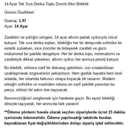
14 Ayar Tek Sıra Dorika Toplu Zincirli Altın Bileklik
Ürünün Özellikleri:
Gramaj:
1.97
Ayar:
14 Ayar
Zarafetin ve şıklığın simgesi, 14 ayar altının parlak ışıltısıyla vücut
buluyor. Tek sıra dorika topları, bilekliğin her bir detayında sofistike bir
estetik sunarken, ince zincirler ile birleşerek zarafeti ve gücü
mükemmel bir şekilde dengeliyor. Her bir dorika topu, minimalizmi ve
zarafetiyle dikkat çekerken, altının ışıltısı her anınıza prestij katıyor.
Bu bileklik, stilinize zarif bir dokunuş getirirken, sizi sıradanlıktan
uzaklaştırarak özgüveninizi pekiştiriyor. Hem günlük hayatta hem özel
anlarda, her ortamda farkınızı ortaya koyacak bir tasarım. Modern
erkeğin sofistike ve maskülen ruhunu en zarif şekilde yansıtan bu
parça, stilinizi bir adım öne taşıyacak.
Benzersizliğinizi sergilemek için harekete geçin. Bu eşsiz bilekliği
elinizde taşıyarak, her anınızda fark yaratın!
**Ödeme yöntemi havale olarak seçilen siparişlerde ücret 15 dakika
içerisinde ödenmelidir. Ödeme yapılmadığı takdirde kurdan
kaynaklanan fiyat değişikliklerinden dolayı sipariş iptal edilecektir.